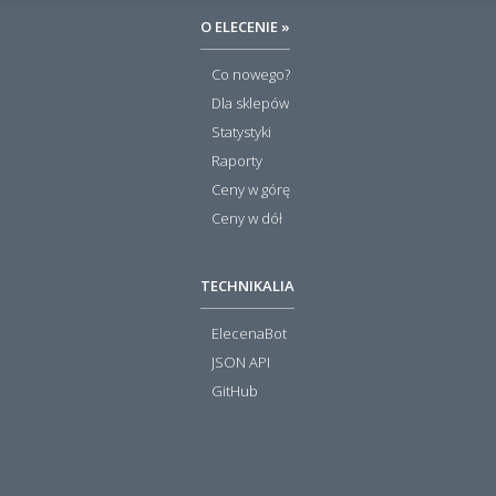
O ELECENIE »
Co nowego?
Dla sklepów
Statystyki
Raporty
Ceny w górę
Ceny w dół
TECHNIKALIA
ElecenaBot
JSON API
GitHub