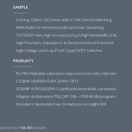
SAMPLE
4-String 120mA LED Driver with ±1.5% Current Matching
NFMI Radio for Wireless Audio and Data Streaming
TSZ182IST Very high accuracy (25 µV) high bandwidth (3 MHz) zero drift 5 V operational amplifiers
High Precision, Impedance & Electrochemical Front End
High Voltage Latch-up Proof Quad SPDT Switches
PRODUKTY
RS PRO Nakrętka zabezpieczająca Aeroszczelny Stal nierdzewna 316 Zwykłe
CZUJNIK TEMPERATURY ZEWN. CR12
CE3M8P W0952029394 Czujnik położenia tłoka z przewodem i złączem M8, PNP NO, 10...30VDC, 100mA, METALWORK, METAL WORK jak MZT1-0
Adapter dedykowany ITE(LQFP128)-->PDIP40 dla programatora RT809H/RT809F (simple)
Wyciskacz akumulatorowy do kartuszy Acculight 600
pów (w tym
166 455
sampli)