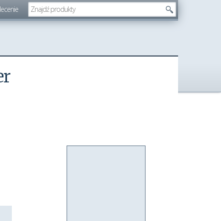
lecenie
er