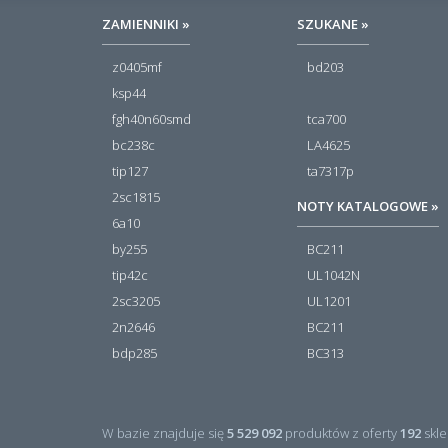
ZAMIENNIKI »
SZUKANE »
z0405mf
bd203
ksp44
fgh40n60smd
tca700
bc238c
LA4625
tip127
ta7317p
2sc1815
NOTY KATALOGOWE »
6a10
by255
BC211
tip42c
UL1042N
2sc3205
UL1201
2n2646
BC211
bdp285
BC313
W bazie znajduje się
5 529 092
produktów z oferty
192
skle