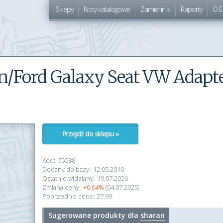
Sklepy
Noty katalogowe
Zamienniki
Raporty
O E
/Ford Galaxy Seat VW Adapt
Przejdź do sklepu »
Kod:
75588
Dodany do bazy:
12.05.2010
Ostatnio widziany:
19.07.2026
Zmiana ceny:
+0.04%
(04.07.2025)
Poprzednia cena:
27.99
Sugerowane produkty dla
sharan