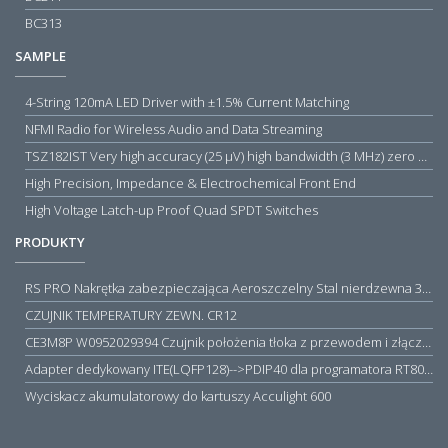
BC313
SAMPLE
4-String 120mA LED Driver with ±1.5% Current Matching
NFMI Radio for Wireless Audio and Data Streaming
TSZ182IST Very high accuracy (25 µV) high bandwidth (3 MHz) zero drift 5 V operational amplifiers
High Precision, Impedance & Electrochemical Front End
High Voltage Latch-up Proof Quad SPDT Switches
PRODUKTY
RS PRO Nakrętka zabezpieczająca Aeroszczelny Stal nierdzewna 316 Zwykłe
CZUJNIK TEMPERATURY ZEWN. CR12
CE3M8P W0952029394 Czujnik położenia tłoka z przewodem i złączem M8, PNP NO, 10...30VDC, 100mA, METALWORK, METAL WORK jak MZT1-0
Adapter dedykowany ITE(LQFP128)-->PDIP40 dla programatora RT809H/RT809F (simple)
Wyciskacz akumulatorowy do kartuszy Acculight 600