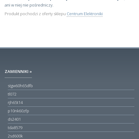
ani w niej nie pośredniczy.
Produkt pochodzi z oferty sklepu
Centrum Elektroniki
ZAMIENNIKI »
stgw60h65dfb
tl072
rjh65t14
p10nk60zfp
ds2401
tda8579
2sd600k