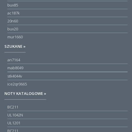
bux85
ac187k
20n60
bux20
mur1660
SZUKANE »
an7164
mab8049
stk4044v
ice2qr0665
NOTY KATALOGOWE »
BC211
UL1042N
UL1201
BC211