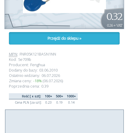
0.32
0.26 + VAT
Przejdź do sklepu »
MPN
:
FNR05K121BASN1NN
Kod:
5e709b
Producent:
Fenghua
Dodany do bazy:
03.06.2010
Ostatnio widziany:
06.07.2026
Zmiana ceny:
-18%
(06.07.2026)
Poprzednia cena:
0.39
Ilość [ x szt]:
100+
500+
1000+
Cena PLN [za szt]:
0.23
0.19
0.14