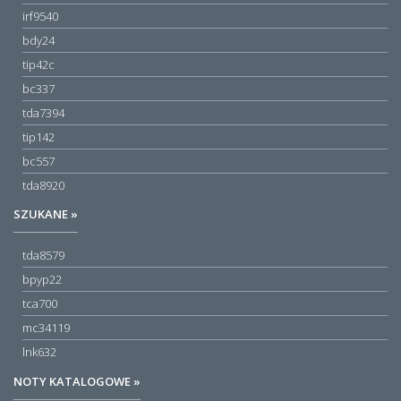
irf9540
bdy24
tip42c
bc337
tda7394
tip142
bc557
tda8920
SZUKANE »
tda8579
bpyp22
tca700
mc34119
lnk632
NOTY KATALOGOWE »