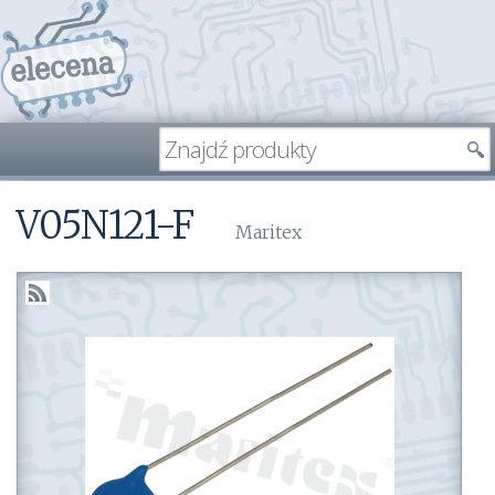
V05N121-F
Maritex