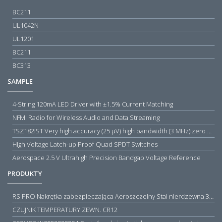
BC211
UL1042N
UL1201
BC211
BC313
SAMPLE
4-String 120mA LED Driver with ±1.5% Current Matching
NFMI Radio for Wireless Audio and Data Streaming
TSZ182IST Very high accuracy (25 µV) high bandwidth (3 MHz) zero drift 5 V operational amplifiers
High Voltage Latch-up Proof Quad SPDT Switches
Aerospace 2.5 V Ultrahigh Precision Bandgap Voltage Reference
PRODUKTY
RS PRO Nakrętka zabezpieczająca Aeroszczelny Stal nierdzewna 316 Zwykłe
CZUJNIK TEMPERATURY ZEWN. CR12