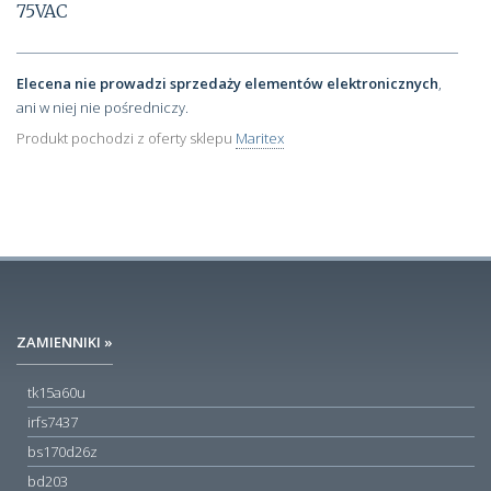
75VAC
Elecena nie prowadzi sprzedaży elementów elektronicznych
,
ani w niej nie pośredniczy.
Produkt pochodzi z oferty sklepu
Maritex
ZAMIENNIKI »
tk15a60u
irfs7437
bs170d26z
bd203