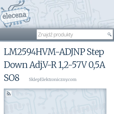
LM2594HVM-ADJNP Step
Down Adj.V-R 1,2-57V 0,5A
SO8
SklepElektroniczny.com