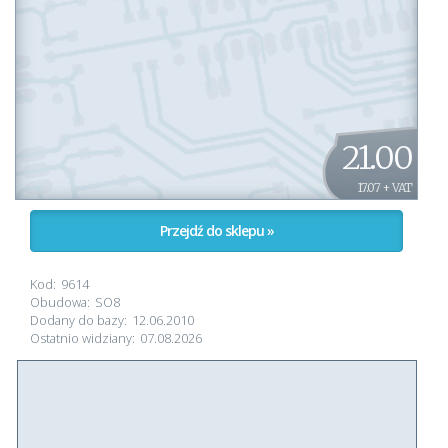
21.00
17.07 + VAT
Przejdź do sklepu »
Kod:
9614
Obudowa:
SO8
Dodany do bazy:
12.06.2010
Ostatnio widziany:
07.08.2026