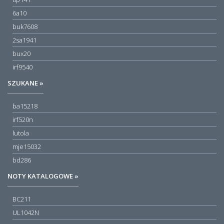
6a10
buk7608
2sa1941
bux20
irf9540
SZUKANE »
ba15218
irf520n
lutola
mje15032
bd286
NOTY KATALOGOWE »
BC211
UL1042N