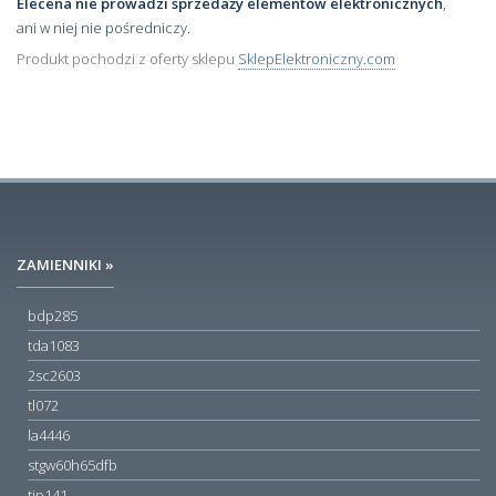
Elecena nie prowadzi sprzedaży elementów elektronicznych
,
ani w niej nie pośredniczy.
Produkt pochodzi z oferty sklepu
SklepElektroniczny.com
ZAMIENNIKI »
bdp285
tda1083
2sc2603
tl072
la4446
stgw60h65dfb
tip141