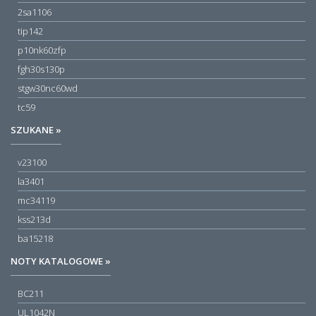
2sa1106
tip142
p10nk60zfp
fgh30s130p
stgw30nc60wd
tc59
SZUKANE »
v23100
la3401
mc34119
kss213d
ba15218
NOTY KATALOGOWE »
BC211
UL1042N