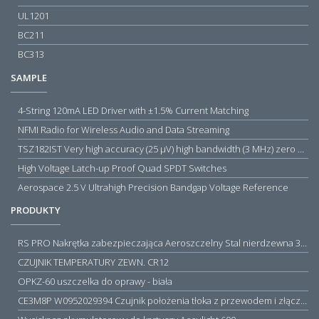
UL1201
BC211
BC313
SAMPLE
4-String 120mA LED Driver with ±1.5% Current Matching
NFMI Radio for Wireless Audio and Data Streaming
TSZ182IST Very high accuracy (25 µV) high bandwidth (3 MHz) zero drift 5 V operational amplifiers
High Voltage Latch-up Proof Quad SPDT Switches
Aerospace 2.5 V Ultrahigh Precision Bandgap Voltage Reference
PRODUKTY
RS PRO Nakrętka zabezpieczająca Aeroszczelny Stal nierdzewna 316 Zwykłe
CZUJNIK TEMPERATURY ZEWN. CR12
OPKZ-60 uszczelka do oprawy - biała
CE3M8P W0952029394 Czujnik położenia tłoka z przewodem i złączem M8, PNP NO, 10...30VDC, 100mA, METALWORK, METAL WORK jak MZT1-0