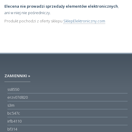
Elecena nie prowadzi sprzedaży elementów elektronicznych
,
ani w niej nie pośredniczy.
Produkt pochodzi z oferty sklepu
SklepElektroniczny.com
ZAMIENNIKI »
ss8550
erzv07d820
s3m
bc547c
irfb4110
bf314