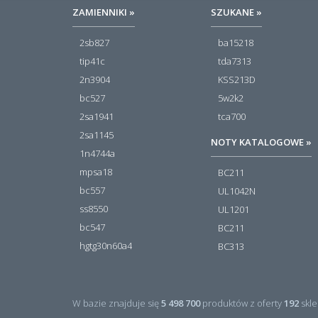
ZAMIENNIKI »
SZUKANE »
2sb827
ba15218
tip41c
tda7313
2n3904
KSS213D
bc527
5w2k2
2sa1941
tca700
2sa1145
NOTY KATALOGOWE »
1n4744a
mpsa18
BC211
bc557
UL1042N
ss8550
UL1201
bc547
BC211
hgtg30n60a4
BC313
W bazie znajduje się
5 498 700
produktów z oferty
192
skle