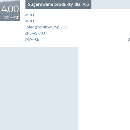
Sugerowane produkty dla
70b
4.00
W-70B
3.25 + VAT
W-70B
Kolec głośnikowy typ 70B
ZRS-AS-70B
WJW-70B
3