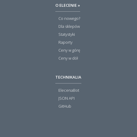
O ELECENIE »
Co nowego?
Dla sklepów
Statystyki
Raporty
Ceny w górę
Ceny w dół
TECHNIKALIA
ElecenaBot
JSON API
GitHub