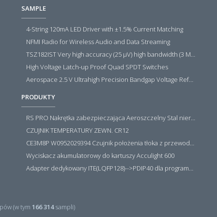
SAMPLE
4-String 120mA LED Driver with ±1.5% Current Matching
NFMI Radio for Wireless Audio and Data Streaming
TSZ182IST Very high accuracy (25 µV) high bandwidth (3 MHz) zero drift 5 V operational amplifiers
High Voltage Latch-up Proof Quad SPDT Switches
Aerospace 2.5 V Ultrahigh Precision Bandgap Voltage Reference
PRODUKTY
RS PRO Nakrętka zabezpieczająca Aeroszczelny Stal nierdzewna 316 Zwykłe
CZUJNIK TEMPERATURY ZEWN. CR12
CE3M8P W0952029394 Czujnik położenia tłoka z przewodem i złączem M8, PNP NO, 10...30VDC, 100mA, METALWORK, METAL WORK jak MZT1-0
Wyciskacz akumulatorowy do kartuszy Acculight 600
Adapter dedykowany ITE(LQFP128)-->PDIP40 dla programatora RT809H/RT809F (simple)
pów (w tym
166 314
sampli)