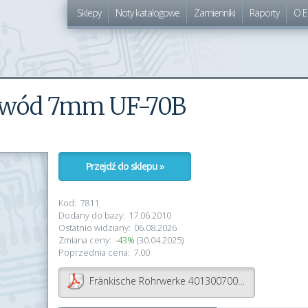
Sklepy
Noty katalogowe
Zamienniki
Raporty
O E
rzewód 7mm UF-70B
Przejdź do sklepu »
Kod:
7811
Dodany do bazy:
17.06.2010
Ostatnio widziany:
06.08.2026
Zmiana ceny:
-43%
(30.04.2025)
Poprzednia cena:
7.00
Fränkische Rohrwerke 4013007000 FPAFC-70B.25 Wąż czarny 25 m