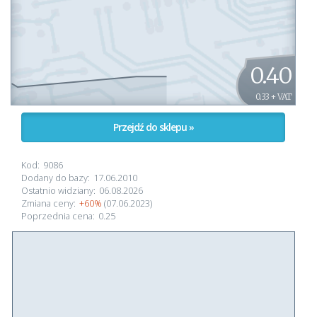
0.40
0.33 + VAT
Przejdź do sklepu »
Kod:
9086
Dodany do bazy:
17.06.2010
Ostatnio widziany:
06.08.2026
Zmiana ceny:
+60%
(07.06.2023)
Poprzednia cena:
0.25