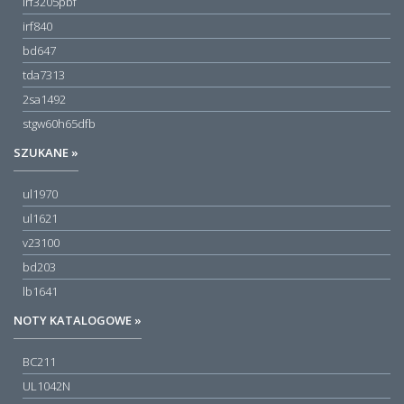
irf3205pbf
irf840
bd647
tda7313
2sa1492
stgw60h65dfb
SZUKANE »
ul1970
ul1621
v23100
bd203
lb1641
NOTY KATALOGOWE »
BC211
UL1042N