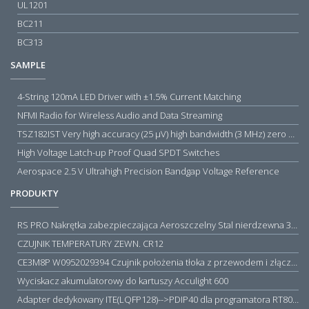
UL1201
BC211
BC313
SAMPLE
4-String 120mA LED Driver with ±1.5% Current Matching
NFMI Radio for Wireless Audio and Data Streaming
TSZ182IST Very high accuracy (25 µV) high bandwidth (3 MHz) zero drift 5 V operational amplifiers
High Voltage Latch-up Proof Quad SPDT Switches
Aerospace 2.5 V Ultrahigh Precision Bandgap Voltage Reference
PRODUKTY
RS PRO Nakrętka zabezpieczająca Aeroszczelny Stal nierdzewna 316 Zwykłe
CZUJNIK TEMPERATURY ZEWN. CR12
CE3M8P W0952029394 Czujnik położenia tłoka z przewodem i złączem M8, PNP NO, 10...30VDC, 100mA, METALWORK, METAL WORK jak MZT1-0
Wyciskacz akumulatorowy do kartuszy Acculight 600
Adapter dedykowany ITE(LQFP128)-->PDIP40 dla programatora RT809H/RT809F (simple)