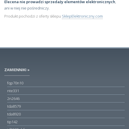
Elecena nie prowadzi sprzedaży elementów elektronicznych
,
ani w niej nie pośredniczy.
Produkt pochodzi z oferty sklepu
SklepElektroniczny.com
ZAMIENNIKI »
fqp70n10
nte331
2n2646
tda8579
tda8920
tip142