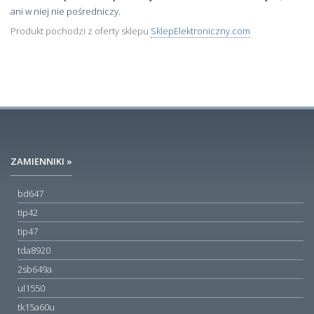
ani w niej nie pośredniczy.
Produkt pochodzi z oferty sklepu
SklepElektroniczny.com
ZAMIENNIKI »
bd647
tip42
tip47
tda8920
2sb649a
ul1550
tk15a60u