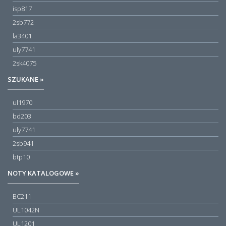
isp817
2sb772
la3401
uly7741
2sk4075
SZUKANE »
ul1970
bd203
uly7741
2sb941
btp10
NOTY KATALOGOWE »
BC211
UL1042N
UL1201