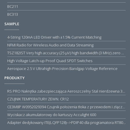
BC211
BC313
SAMPLE
4-String 120mA LED Driver with ±1.5% Current Matching
NFMI Radio for Wireless Audio and Data Streaming
TSZ182IST Very high accuracy (25 µV) high bandwidth (3 MHz) zero drift 5 V operational amplifiers
High Voltage Latch-up Proof Quad SPDT Switches
Aerospace 2.5 V Ultrahigh Precision Bandgap Voltage Reference
PRODUKTY
RS PRO Nakrętka zabezpieczająca Aeroszczelny Stal nierdzewna 316 Zwykłe
CZUJNIK TEMPERATURY ZEWN. CR12
CE3M8P W0952029394 Czujnik położenia tłoka z przewodem i złączem M8, PNP NO, 10...30VDC, 100mA, METALWORK, METAL WORK jak MZT1-0
Wyciskacz akumulatorowy do kartuszy Acculight 600
Adapter dedykowany ITE(LQFP128)-->PDIP40 dla programatora RT809H/RT809F (simple)