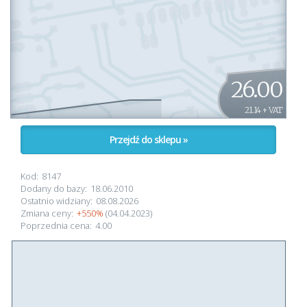
26.00
21.14 + VAT
Przejdź do sklepu »
Kod:
8147
Dodany do bazy:
18.06.2010
Ostatnio widziany:
08.08.2026
Zmiana ceny:
+550%
(04.04.2023)
Poprzednia cena:
4.00