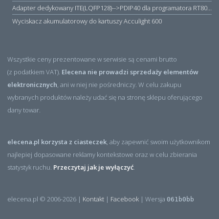
Adapter dedykowany ITE(LQFP128)-->PDIP40 dla programatora RT809H/RT809F (simple)
Wyciskacz akumulatorowy do kartuszy Acculight 600
Wszystkie ceny prezentowane w serwisie są cenami brutto
(z podatkiem VAT).
Elecena nie prowadzi sprzedaży elementów
elektronicznych
, ani w niej nie pośredniczy. W celu zakupu
wybranych produktów należy udać się na stronę sklepu oferującego
dany towar.
elecena.pl korzysta z ciasteczek
, aby zapewnić swoim użytkownikom
najlepiej dopasowane reklamy kontekstowe oraz w celu zbierania
statystyk ruchu.
Przeczytaj jak je wyłączyć
.
elecena.pl © 2006-2026 |
Kontakt
|
Facebook
| Wersja
061b0bb