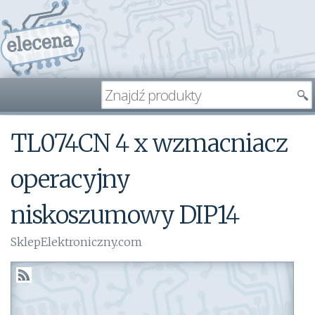
TL074CN 4 x wzmacniacz
operacyjny
niskoszumowy DIP14
SklepElektroniczny.com