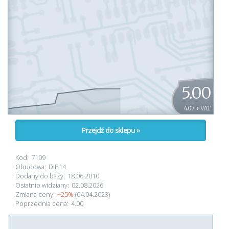
5.00
4.07 + VAT
Przejdź do sklepu »
Kod:
7109
Obudowa:
DIP14
Dodany do bazy:
18.06.2010
Ostatnio widziany:
02.08.2026
Zmiana ceny:
+25%
(04.04.2023)
Poprzednia cena:
4.00