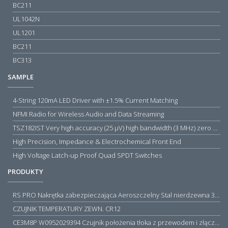
BC211
UL1042N
UL1201
BC211
BC313
SAMPLE
4-String 120mA LED Driver with ±1.5% Current Matching
NFMI Radio for Wireless Audio and Data Streaming
TSZ182IST Very high accuracy (25 µV) high bandwidth (3 MHz) zero drift 5 V operational amplifiers
High Precision, Impedance & Electrochemical Front End
High Voltage Latch-up Proof Quad SPDT Switches
PRODUKTY
RS PRO Nakrętka zabezpieczająca Aeroszczelny Stal nierdzewna 316 Zwykłe
CZUJNIK TEMPERATURY ZEWN. CR12
CE3M8P W0952029394 Czujnik położenia tłoka z przewodem i złączem M8, PNP NO, 10...30VDC, 100mA, METALWORK, METAL WORK jak MZT1-0