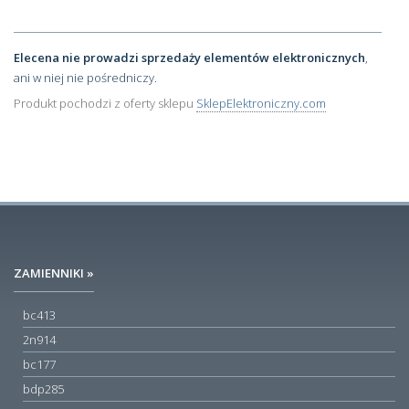
Elecena nie prowadzi sprzedaży elementów elektronicznych
,
ani w niej nie pośredniczy.
Produkt pochodzi z oferty sklepu
SklepElektroniczny.com
ZAMIENNIKI »
bc413
2n914
bc177
bdp285