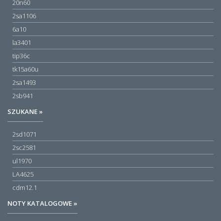
20n60
2sa1106
6a10
la3401
tip36c
tk15a60u
2sa1493
2sb941
SZUKANE »
2sd1071
2sc2581
ul1970
LA4625
cdm12.1
NOTY KATALOGOWE »