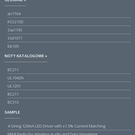
an7164
KSS213D
2sa1145
2sd1071
bb105
NOTY KATALOGOWE »
BC211
UL1042N
UL1201
BC211
BC313
SAMPLE
4-String 120mA LED Driver with ±1.5% Current Matching
NFMI Radio for Wireless Audio and Data Streaming