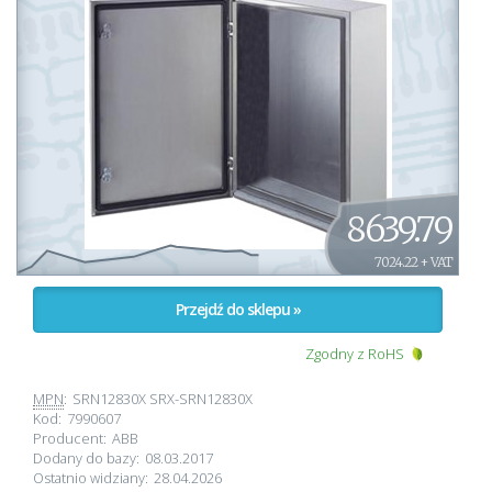
8639.79
7024.22 + VAT
Przejdź do sklepu »
Zgodny z RoHS
MPN
:
SRN12830X SRX-SRN12830X
Kod:
7990607
Producent:
ABB
Dodany do bazy:
08.03.2017
Ostatnio widziany:
28.04.2026