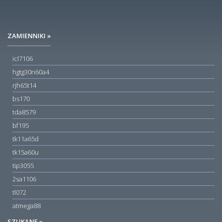
ZAMIENNIKI »
icl7106
hgtg30n60a4
rjh65t14
bs170
tda8579
bf195
tk11a65d
tk15a60u
tip3055
2sa1106
tl072
atmega88
SZUKANE »