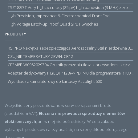
TSZ182IST Very high accuracy (25 µV) high bandwidth (3 MHz) zero drift 5 V operational amplifiers
High Precision, Impedance & Electrochemical Front End
High Voltage Latch-up Proof Quad SPDT Switches
PRODUKTY
RS PRO Nakrętka zabezpieczająca Aeroszczelny Stal nierdzewna 316 Zwykłe
CZUJNIK TEMPERATURY ZEWN. CR12
CE3M8P W0952029394 Czujnik położenia tłoka z przewodem i złączem M8, PNP NO, 10...30VDC, 100mA, METALWORK, METAL WORK jak MZT1-0
Adapter dedykowany ITE(LQFP128)-->PDIP40 dla programatora RT809H/RT809F (simple)
Wyciskacz akumulatorowy do kartuszy Acculight 600
Wszystkie ceny prezentowane w serwisie są cenami brutto
(z podatkiem VAT).
Elecena nie prowadzi sprzedaży elementów
elektronicznych
, ani w niej nie pośredniczy. W celu zakupu
wybranych produktów należy udać się na stronę sklepu oferującego
dany towar.