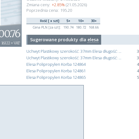
Zmiana ceny:
+2.85%
(21.05.2026)
Poprzednia cena:
195.20
Ilość [ x szt]:
5+
10+
30+
Cena PLN [za szt]:
190.74
180.72
168.66
00.76
Sugerowane produkty dla
elesa
163.22 + VAT
Uchwyt Plastikowy szerokość: 37mm Elesa długość: 92 mm Czarny x 19 mm Matowe
3
Uchwyt Plastikowy szerokość: 37mm Elesa długość: 137 mm Czarny x 19 mm Matowe
3
Elesa Polipropylen Korba 124864
4
Elesa Polipropylen Korba 124861
4
Elesa Polipropylen Korba 124865
5