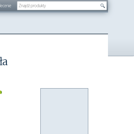
lecenie
ła