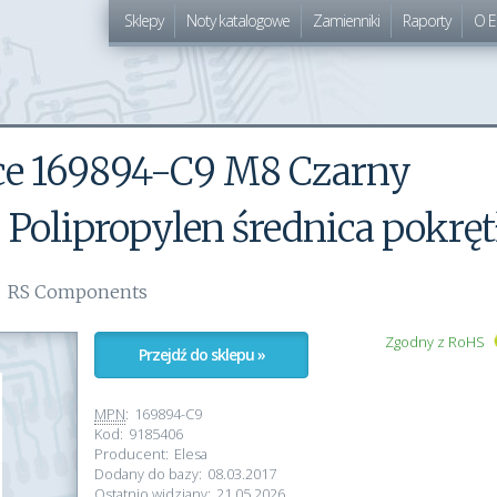
Sklepy
Noty katalogowe
Zamienniki
Raporty
O E
ące 169894-C9 M8 Czarny
 Polipropylen średnica pokręt
RS Components
Zgodny z RoHS
Przejdź do sklepu »
MPN
:
169894-C9
Kod:
9185406
Producent:
Elesa
Dodany do bazy:
08.03.2017
Ostatnio widziany:
21.05.2026