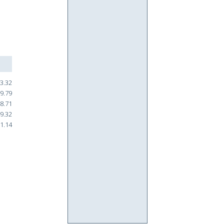
3.32
9.79
8.71
9.32
1.14