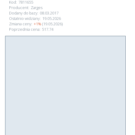
Kod:
7811655
Producent:
Zarges
Dodany do bazy:
08.03.2017
Ostatnio widziany:
19.05.2026
Zmiana ceny:
+1%
(19.05.2026)
Poprzednia cena:
517.74