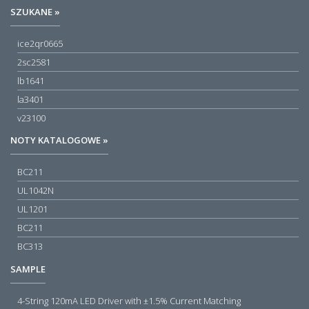
SZUKANE »
ice2qr0665
2sc2581
lb1641
la3401
v23100
NOTY KATALOGOWE »
BC211
UL1042N
UL1201
BC211
BC313
SAMPLE
4-String 120mA LED Driver with ±1.5% Current Matching