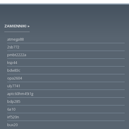
ZAMIENNIKI »
atmega88
2sb772
pmbt2222a
ksp44
bdw83c
opa2604
uly7741
aptc60hm45t1g
bdp285
6a10
irf520n
bux20