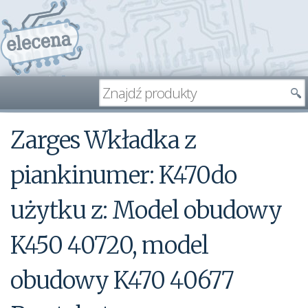
Zarges Wkładka z
piankinumer: K470do
użytku z: Model obudowy
K450 40720, model
obudowy K470 40677