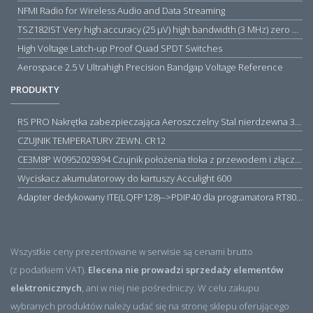
NFMI Radio for Wireless Audio and Data Streaming
TSZ182IST Very high accuracy (25 µV) high bandwidth (3 MHz) zero drift 5 V operational amplifiers
High Voltage Latch-up Proof Quad SPDT Switches
Aerospace 2.5 V Ultrahigh Precision Bandgap Voltage Reference
PRODUKTY
RS PRO Nakrętka zabezpieczająca Aeroszczelny Stal nierdzewna 316 Zwykłe
CZUJNIK TEMPERATURY ZEWN. CR12
CE3M8P W0952029394 Czujnik położenia tłoka z przewodem i złączem M8, PNP NO, 10...30VDC, 100mA, METALWORK, METAL WORK jak MZT1-0
Wyciskacz akumulatorowy do kartuszy Acculight 600
Adapter dedykowany ITE(LQFP128)-->PDIP40 dla programatora RT809H/RT809F (simple)
Wszystkie ceny prezentowane w serwisie są cenami brutto
(z podatkiem VAT).
Elecena nie prowadzi sprzedaży elementów
elektronicznych
, ani w niej nie pośredniczy. W celu zakupu
wybranych produktów należy udać się na stronę sklepu oferującego