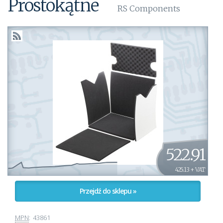
Prostokątne
RS Components
522.91
425.13 + VAT
Przejdź do sklepu »
MPN
:
43861