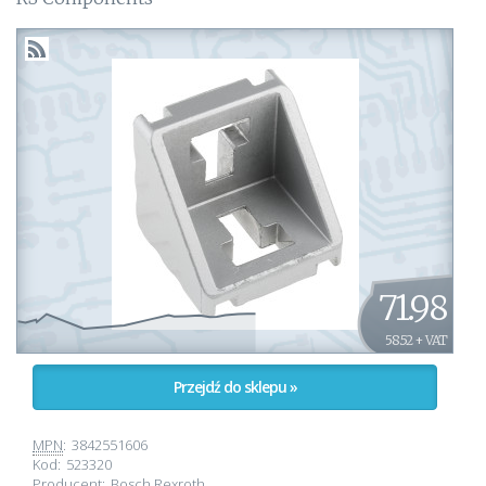
71.98
58.52 + VAT
Przejdź do sklepu »
MPN
:
3842551606
Kod:
523320
Producent:
Bosch Rexroth