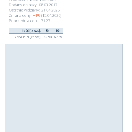
Dodany do bazy:
08.03.2017
Ostatnio widziany:
21.04.2026
Zmiana ceny:
+1%
(15.04.2026)
Poprzednia cena:
71.27
Ilość [ x szt]:
5+
10+
Cena PLN [za szt]:
69.94
67.59