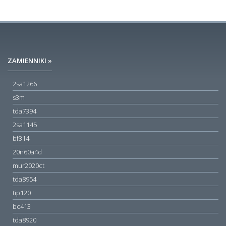
ZAMIENNIKI »
2sa1266
s3m
tda7394
2sa1145
bf314
20n60a4d
mur2020ct
tda8954
tip120
bc413
tda8920