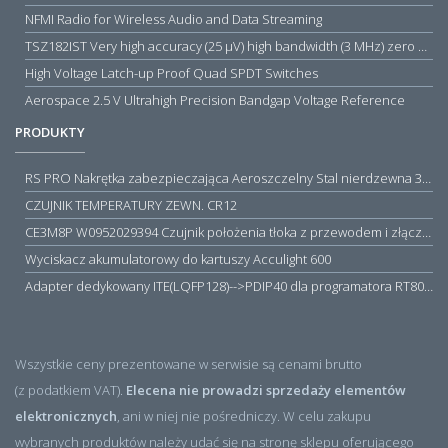
NFMI Radio for Wireless Audio and Data Streaming
TSZ182IST Very high accuracy (25 µV) high bandwidth (3 MHz) zero drift 5 V operational amplifiers
High Voltage Latch-up Proof Quad SPDT Switches
Aerospace 2.5 V Ultrahigh Precision Bandgap Voltage Reference
PRODUKTY
RS PRO Nakrętka zabezpieczająca Aeroszczelny Stal nierdzewna 316 Zwykłe
CZUJNIK TEMPERATURY ZEWN. CR12
CE3M8P W0952029394 Czujnik położenia tłoka z przewodem i złączem M8, PNP NO, 10...30VDC, 100mA, METALWORK, METAL WORK jak MZT1-0
Wyciskacz akumulatorowy do kartuszy Acculight 600
Adapter dedykowany ITE(LQFP128)-->PDIP40 dla programatora RT809H/RT809F (simple)
Wszystkie ceny prezentowane w serwisie są cenami brutto
(z podatkiem VAT).
Elecena nie prowadzi sprzedaży elementów
elektronicznych
, ani w niej nie pośredniczy. W celu zakupu
wybranych produktów należy udać się na stronę sklepu oferującego