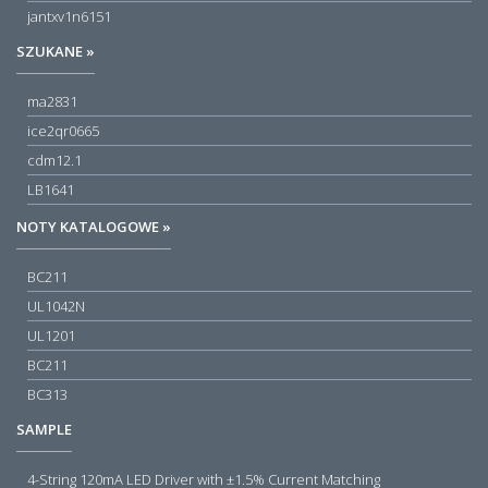
jantxv1n6151
SZUKANE »
ma2831
ice2qr0665
cdm12.1
LB1641
NOTY KATALOGOWE »
BC211
UL1042N
UL1201
BC211
BC313
SAMPLE
4-String 120mA LED Driver with ±1.5% Current Matching