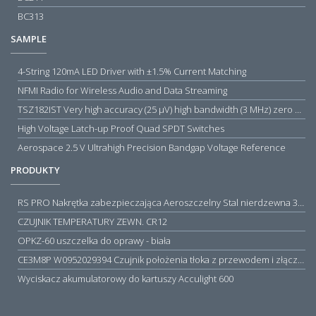
BC313
SAMPLE
4-String 120mA LED Driver with ±1.5% Current Matching
NFMI Radio for Wireless Audio and Data Streaming
TSZ182IST Very high accuracy (25 µV) high bandwidth (3 MHz) zero drift 5 V operational amplifiers
High Voltage Latch-up Proof Quad SPDT Switches
Aerospace 2.5 V Ultrahigh Precision Bandgap Voltage Reference
PRODUKTY
RS PRO Nakrętka zabezpieczająca Aeroszczelny Stal nierdzewna 316 Zwykłe
CZUJNIK TEMPERATURY ZEWN. CR12
OPKZ-60 uszczelka do oprawy - biała
CE3M8P W0952029394 Czujnik położenia tłoka z przewodem i złączem M8, PNP NO, 10...30VDC, 100mA, METALWORK, METAL WORK jak MZT1-0
Wyciskacz akumulatorowy do kartuszy Acculight 600