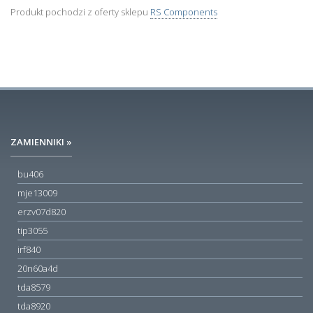
Produkt pochodzi z oferty sklepu
RS Components
ZAMIENNIKI »
bu406
mje13009
erzv07d820
tip3055
irf840
20n60a4d
tda8579
tda8920