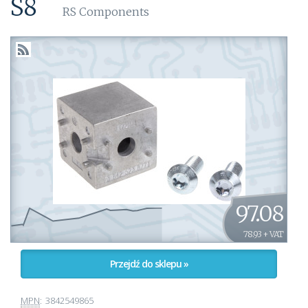
S8
RS Components
97.08
78.93 + VAT
Przejdź do sklepu »
MPN
:
3842549865