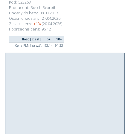
Kod:
523263
Producent:
Bosch Rexroth
Dodany do bazy:
08.03.2017
Ostatnio widziany:
27.04.2026
Zmiana ceny:
+1%
(20.04.2026)
Poprzednia cena:
96.12
Ilość [ x szt]:
5+
10+
Cena PLN [za szt]:
93.14
91.23