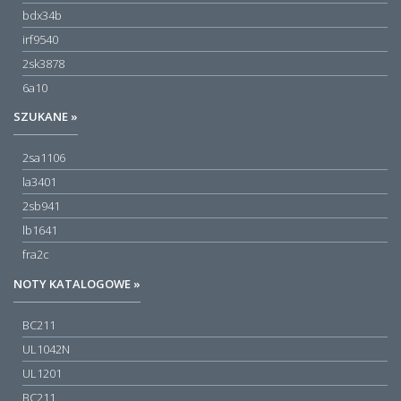
bdx34b
irf9540
2sk3878
6a10
SZUKANE »
2sa1106
la3401
2sb941
lb1641
fra2c
NOTY KATALOGOWE »
BC211
UL1042N
UL1201
BC211