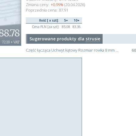
Zmiana ceny:
+0.99%
(20.04.2026)
Poprzednia cena:
87.91
Ilość [ x szt]:
5+
10+
Cena PLN [za szt]:
85.08
83.36
88.78
Sugerowane produkty dla
strusie
72.18 + VAT
Część łącząca Uchwyt kątowy Rozmiar rowka 8 mm Bosch Rexroth 30 mm Uchwyt złącza i łączenie Rozmiar gwintu M6
60