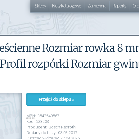
Sklepy
Noty katalogowe
Zamienniki
Raporty
O E
sześcienne Rozmiar rowka 8 
rofil rozpórki Rozmiar gwin
Przejdź do sklepu »
MPN
:
3842549863
Kod:
523203
Producent:
Bosch Rexroth
Dodany do bazy:
08.03.2017
Ostatnio widziany:
27.04.2026