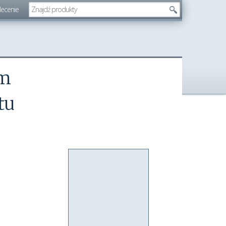
lecenie
mm
tu