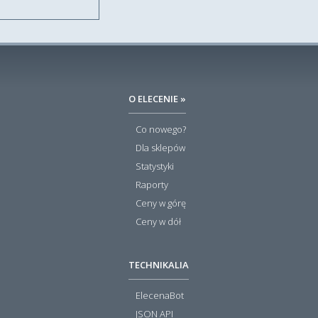
O ELECENIE »
Co nowego?
Dla sklepów
Statystyki
Raporty
Ceny w górę
Ceny w dół
TECHNIKALIA
ElecenaBot
JSON API