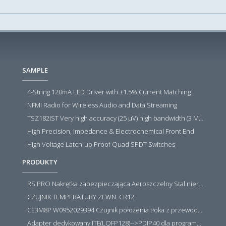
SAMPLE
4-String 120mA LED Driver with ±1.5% Current Matching
NFMI Radio for Wireless Audio and Data Streaming
TSZ182IST Very high accuracy (25 µV) high bandwidth (3 MHz) zero drift 5 V operational amplifiers
High Precision, Impedance & Electrochemical Front End
High Voltage Latch-up Proof Quad SPDT Switches
PRODUKTY
RS PRO Nakrętka zabezpieczająca Aeroszczelny Stal nierdzewna 316 Zwykłe
CZUJNIK TEMPERATURY ZEWN. CR12
CE3M8P W0952029394 Czujnik położenia tłoka z przewodem i złączem M8, PNP NO, 10...30VDC, 100mA, METALWORK, METAL WORK jak MZT1-0
Adapter dedykowany ITE(LQFP128)-->PDIP40 dla programatora RT809H/RT809F (simple)