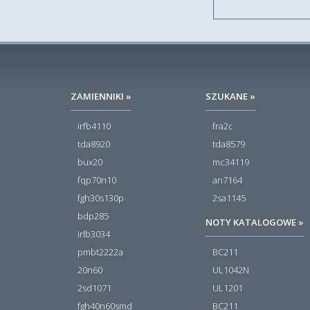
ZAMIENNIKI »
SZUKANE »
irfb4110
fra2c
tda8920
tda8579
bux20
mc34119
fqp70n10
an7164
fgh30s130p
2sa1145
bdp285
NOTY KATALOGOWE »
irlb3034
pmbt2222a
BC211
20n60
UL1042N
2sd1071
UL1201
fgh40n60smd
BC211