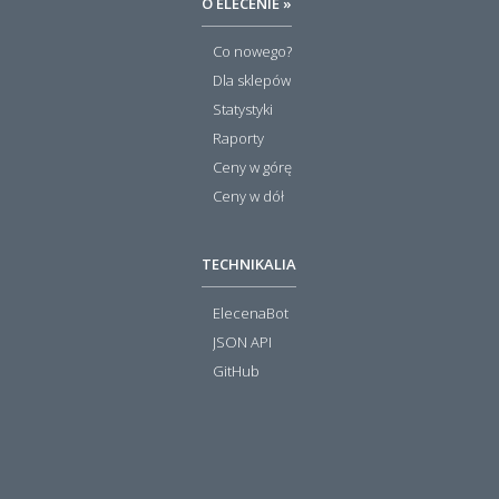
O ELECENIE »
Co nowego?
Dla sklepów
Statystyki
Raporty
Ceny w górę
Ceny w dół
TECHNIKALIA
ElecenaBot
JSON API
GitHub