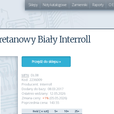
Sklepy
Noty katalogowe
Zamienniki
Raporty
O E
etanowy Biały Interroll
Przejdź do sklepu »
MPN
:
DL08
Kod:
2236009
Producent:
Interroll
Dodany do bazy:
08.03.2017
Ostatnio widziany:
12.05.2026
Zmiana ceny:
+1%
(05.05.2026)
Poprzednia cena:
143.55
Ilość [ x szt]:
5+
10+
25+