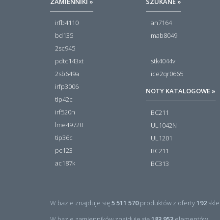
ZAMIENNIKI »
SZUKANE »
irfb4110
an7164
bd135
mab8049
2sc945
pdtc143xt
stk4044v
2sb649a
ice2qr0665
irfp3006
NOTY KATALOGOWE »
tip42c
irf520n
BC211
lme49720
UL1042N
tip36c
UL1201
pc123
BC211
ac187k
BC313
W bazie znajduje się
5 511 570
produktów z oferty
192
skle
W bazie zamienników znajduje się
183 953
elementów.