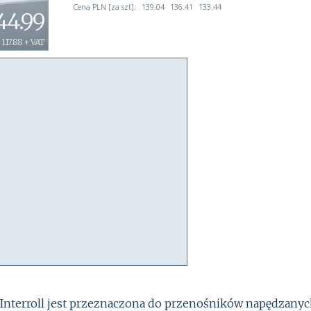
Cena PLN [za szt]:
139.04
136.41
133.44
44.99
117.88 + VAT
Interroll jest przeznaczona do przenośników napędzany