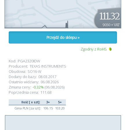
111.32
90.50 + VAT
Przejdź do sklepu »
Zgodny z RoHS
Kod:
PGA2320IDW
Producent:
TEXAS INSTRUMENTS
Obudowa:
SO16-W
Dodany do bazy:
08.03.2017
Ostatnio widziany:
06.08.2026
Zmiana ceny:
-0.32%
(06.08.2026)
Poprzednia cena:
111.68
Ilość [ x szt]:
3+
5+
Cena PLN [za szt]:
106.15
103.20