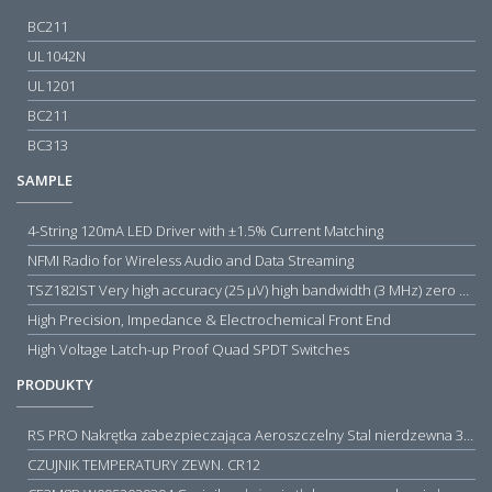
BC211
UL1042N
UL1201
BC211
BC313
SAMPLE
4-String 120mA LED Driver with ±1.5% Current Matching
NFMI Radio for Wireless Audio and Data Streaming
TSZ182IST Very high accuracy (25 µV) high bandwidth (3 MHz) zero drift 5 V operational amplifiers
High Precision, Impedance & Electrochemical Front End
High Voltage Latch-up Proof Quad SPDT Switches
PRODUKTY
RS PRO Nakrętka zabezpieczająca Aeroszczelny Stal nierdzewna 316 Zwykłe
CZUJNIK TEMPERATURY ZEWN. CR12