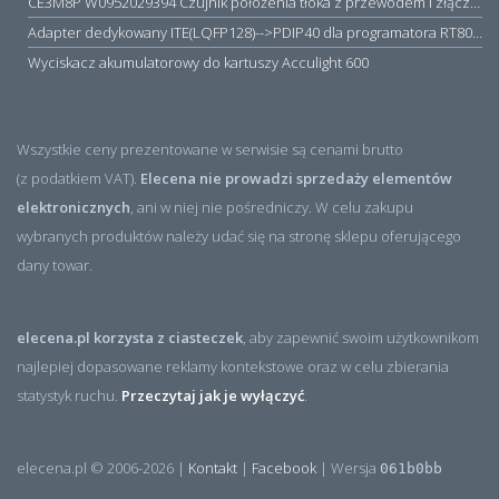
CE3M8P W0952029394 Czujnik położenia tłoka z przewodem i złączem M8, PNP NO, 10...30VDC, 100mA, METALWORK, METAL WORK jak MZT1-0
Adapter dedykowany ITE(LQFP128)-->PDIP40 dla programatora RT809H/RT809F (simple)
Wyciskacz akumulatorowy do kartuszy Acculight 600
Wszystkie ceny prezentowane w serwisie są cenami brutto
(z podatkiem VAT).
Elecena nie prowadzi sprzedaży elementów
elektronicznych
, ani w niej nie pośredniczy. W celu zakupu
wybranych produktów należy udać się na stronę sklepu oferującego
dany towar.
elecena.pl korzysta z ciasteczek
, aby zapewnić swoim użytkownikom
najlepiej dopasowane reklamy kontekstowe oraz w celu zbierania
statystyk ruchu.
Przeczytaj jak je wyłączyć
.
elecena.pl © 2006-2026 |
Kontakt
|
Facebook
| Wersja
061b0bb