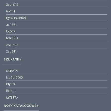
2sc1815
tip141
fgh40n60smd
ac187k
bc547
tda1083
2sa1492
2sb941
SZUKANE »
tda8579
ice2qr0665
btp10
lb1641
ta7317p
NOTY KATALOGOWE »