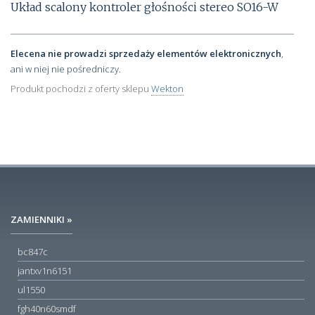
Układ scalony kontroler głośności stereo SO16-W
Elecena nie prowadzi sprzedaży elementów elektronicznych
,
ani w niej nie pośredniczy.
Produkt pochodzi z oferty sklepu
Wekton
ZAMIENNIKI »
bc847c
jantxv1n6151
ul1550
fgh40n60smdf