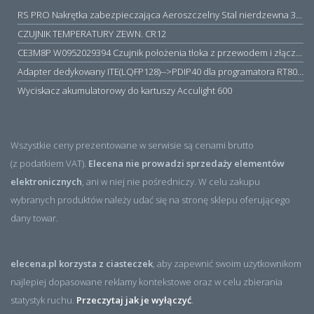
RS PRO Nakrętka zabezpieczająca Aeroszczelny Stal nierdzewna 316 Zwykłe
CZUJNIK TEMPERATURY ZEWN. CR12
CE3M8P W0952029394 Czujnik położenia tłoka z przewodem i złączem M8, PNP NO, 10...30VDC, 100mA, METALWORK, METAL WORK jak MZT1-0
Adapter dedykowany ITE(LQFP128)-->PDIP40 dla programatora RT809H/RT809F (simple)
Wyciskacz akumulatorowy do kartuszy Acculight 600
Wszystkie ceny prezentowane w serwisie są cenami brutto
(z podatkiem VAT).
Elecena nie prowadzi sprzedaży elementów
elektronicznych
, ani w niej nie pośredniczy. W celu zakupu
wybranych produktów należy udać się na stronę sklepu oferującego
dany towar.
elecena.pl korzysta z ciasteczek
, aby zapewnić swoim użytkownikom
najlepiej dopasowane reklamy kontekstowe oraz w celu zbierania
statystyk ruchu.
Przeczytaj jak je wyłączyć
.