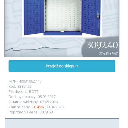
3092.40
2514.15 + VAT
Przejdź do sklepu »
MPN
:
40031062.11v
Kod:
8386422
Producent:
BOTT
Dodany do bazy:
08.03.2017
Ostatnio widziany:
07.05.2026
Zmiana ceny:
+0.45%
(30.04.2026)
Poprzednia cena:
3078.68