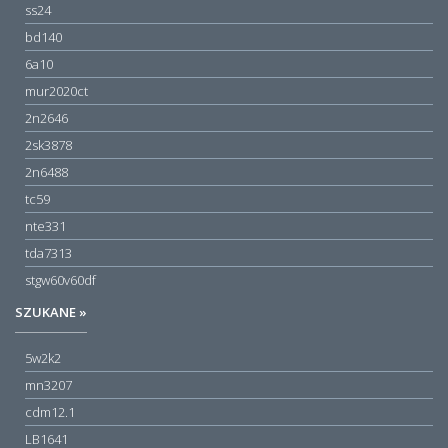
ss24
bd140
6a10
mur2020ct
2n2646
2sk3878
2n6488
tc59
nte331
tda7313
stgw60v60df
SZUKANE »
5w2k2
mn3207
cdm12.1
LB1641