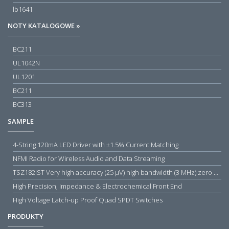
lb1641
NOTY KATALOGOWE »
BC211
UL1042N
UL1201
BC211
BC313
SAMPLE
4-String 120mA LED Driver with ±1.5% Current Matching
NFMI Radio for Wireless Audio and Data Streaming
TSZ182IST Very high accuracy (25 µV) high bandwidth (3 MHz) zero drift 5 V operational amplifiers
High Precision, Impedance & Electrochemical Front End
High Voltage Latch-up Proof Quad SPDT Switches
PRODUKTY