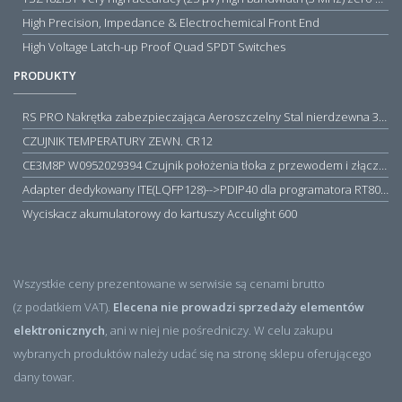
High Precision, Impedance & Electrochemical Front End
High Voltage Latch-up Proof Quad SPDT Switches
PRODUKTY
RS PRO Nakrętka zabezpieczająca Aeroszczelny Stal nierdzewna 316 Zwykłe
CZUJNIK TEMPERATURY ZEWN. CR12
CE3M8P W0952029394 Czujnik położenia tłoka z przewodem i złączem M8, PNP NO, 10...30VDC, 100mA, METALWORK, METAL WORK jak MZT1-0
Adapter dedykowany ITE(LQFP128)-->PDIP40 dla programatora RT809H/RT809F (simple)
Wyciskacz akumulatorowy do kartuszy Acculight 600
Wszystkie ceny prezentowane w serwisie są cenami brutto
(z podatkiem VAT).
Elecena nie prowadzi sprzedaży elementów
elektronicznych
, ani w niej nie pośredniczy. W celu zakupu
wybranych produktów należy udać się na stronę sklepu oferującego
dany towar.