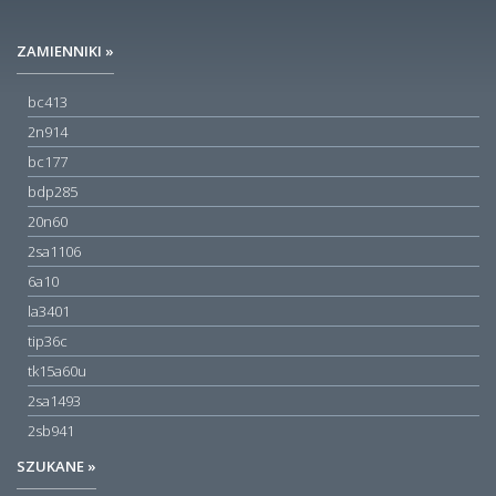
ZAMIENNIKI »
bc413
2n914
bc177
bdp285
20n60
2sa1106
6a10
la3401
tip36c
tk15a60u
2sa1493
2sb941
SZUKANE »