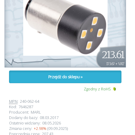
213.61
173.67 + VAT
Przejdź do sklepu »
Zgodny z RoHS
MPN
:
240-062-64
Kod:
7646287
Producent:
MARL
Dodany do bazy:
08.03.2017
Ostatnio widziany:
08.05.2026
Zmiana ceny:
+2.98%
(09.09.2025)
Poprzednia cena:
207.43