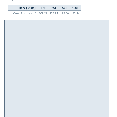
Ilość [ x szt]:
12+
25+
50+
100+
Cena PLN [za szt]:
208.29
202.91
197.60
192.24