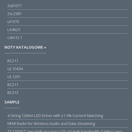
2sd1071
2sc2581
ul1970
LA4625
cdm12.1
NOTY KATALOGOWE »
BC211
UL1042N
UL1201
BC211
BC313
SAMPLE
4-String 120mA LED Driver with ±1.5% Current Matching
NFMI Radio for Wireless Audio and Data Streaming
TSZ182IST Very high accuracy (25 µV) high bandwidth (3 MHz) zero drift 5 V operational amplifiers