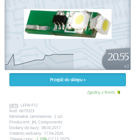
20.55
x 2
Przejdź do sklepu »
Zgodny z RoHS
MPN
:
LEFW-F12
Kod:
6673323
Minimalne zamówienie:
2 szt.
Producent:
JKL Components
Dodany do bazy:
08.03.2017
Ostatnio widziany:
17.04.2026
Zmiana ceny:
-1.39%
(27.11.2025)