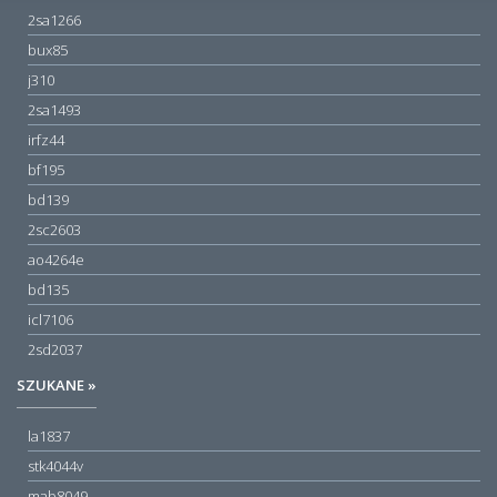
2sa1266
bux85
j310
2sa1493
irfz44
bf195
bd139
2sc2603
ao4264e
bd135
icl7106
2sd2037
SZUKANE »
la1837
stk4044v
mab8049