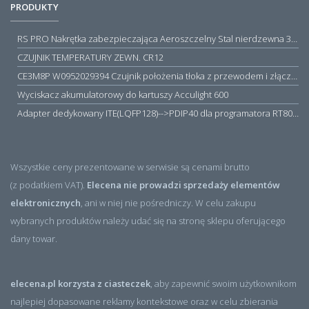
PRODUKTY
RS PRO Nakrętka zabezpieczająca Aeroszczelny Stal nierdzewna 316 Zwykłe
CZUJNIK TEMPERATURY ZEWN. CR12
CE3M8P W0952029394 Czujnik położenia tłoka z przewodem i złączem M8, PNP NO, 10...30VDC, 100mA, METALWORK, METAL WORK jak MZT1-0
Wyciskacz akumulatorowy do kartuszy Acculight 600
Adapter dedykowany ITE(LQFP128)-->PDIP40 dla programatora RT809H/RT809F (simple)
Wszystkie ceny prezentowane w serwisie są cenami brutto
(z podatkiem VAT).
Elecena nie prowadzi sprzedaży elementów
elektronicznych
, ani w niej nie pośredniczy. W celu zakupu
wybranych produktów należy udać się na stronę sklepu oferującego
dany towar.
elecena.pl korzysta z ciasteczek
, aby zapewnić swoim użytkownikom
najlepiej dopasowane reklamy kontekstowe oraz w celu zbierania