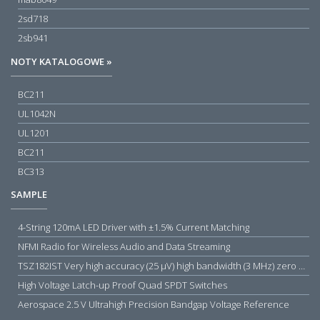
2sd718
2sb941
NOTY KATALOGOWE »
BC211
UL1042N
UL1201
BC211
BC313
SAMPLE
4-String 120mA LED Driver with ±1.5% Current Matching
NFMI Radio for Wireless Audio and Data Streaming
TSZ182IST Very high accuracy (25 µV) high bandwidth (3 MHz) zero drift 5 V operational amplifiers
High Voltage Latch-up Proof Quad SPDT Switches
Aerospace 2.5 V Ultrahigh Precision Bandgap Voltage Reference