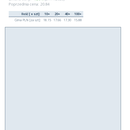
Poprzednia cena:
20.84
Ilość [ x szt]:
10+
20+
40+
100+
Cena PLN [za szt]:
18.15
17.66
17.30
15.88