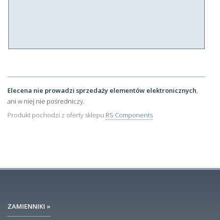
Elecena nie prowadzi sprzedaży elementów elektronicznych
,
ani w niej nie pośredniczy.
Produkt pochodzi z oferty sklepu
RS Components
ZAMIENNIKI »