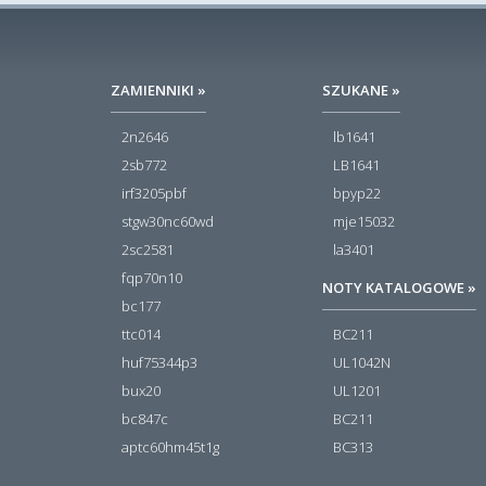
ZAMIENNIKI »
SZUKANE »
2n2646
lb1641
2sb772
LB1641
irf3205pbf
bpyp22
stgw30nc60wd
mje15032
2sc2581
la3401
fqp70n10
NOTY KATALOGOWE »
bc177
ttc014
BC211
huf75344p3
UL1042N
bux20
UL1201
bc847c
BC211
aptc60hm45t1g
BC313