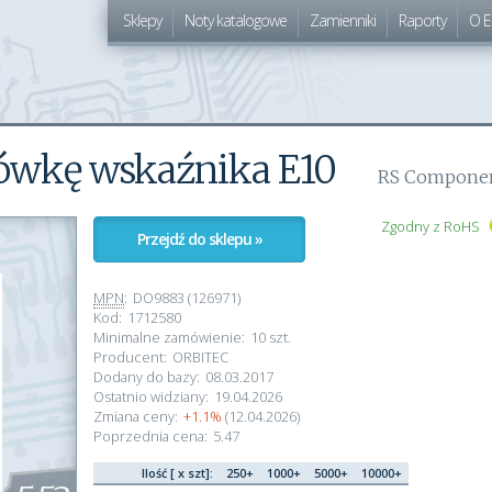
Sklepy
Noty katalogowe
Zamienniki
Raporty
O E
rówkę wskaźnika E10
RS Compone
Zgodny z RoHS
Przejdź do sklepu »
MPN
:
DO9883 (126971)
Kod:
1712580
Minimalne zamówienie:
10 szt.
Producent:
ORBITEC
Dodany do bazy:
08.03.2017
Ostatnio widziany:
19.04.2026
Zmiana ceny:
+1.1%
(12.04.2026)
Poprzednia cena:
5.47
Ilość [ x szt]:
250+
1000+
5000+
10000+