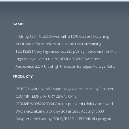
SAMPLE
4-String 120mA LED Driver with ±1.5% Current Matching
NFMI Radio for Wireless Audio and Data Streaming
TSZ182IST Very high accuracy (25 µV) high bandwidth (3 MHz) zero drift 5 V operational amplifiers
High Voltage Latch-up Proof Quad SPDT Switches
Aerospace 2.5 V Ultrahigh Precision Bandgap Voltage Reference
PRODUKTY
RS PRO Nakrętka zabezpieczająca Aeroszczelny Stal nierdzewna 316 Zwykłe
CZUJNIK TEMPERATURY ZEWN. CR12
CE3M8P W0952029394 Czujnik położenia tłoka z przewodem i złączem M8, PNP NO, 10...30VDC, 100mA, METALWORK, METAL WORK jak MZT1-0
Wyciskacz akumulatorowy do kartuszy Acculight 600
Adapter dedykowany ITE(LQFP128)-->PDIP40 dla programatora RT809H/RT809F (simple)