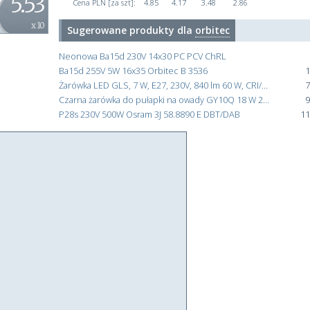
5.53
Cena PLN [za szt]:
4.85
4.17
3.48
2.86
x 10
Sugerowane produkty dla
orbitec
Neonowa Ba15d 230V 14x30 PC PCV ChRL
Ba15d 255V 5W 16x35 Orbitec B 3536
1
Żarówka LED GLS, 7 W, E27, 230V, 840 lm 60 W, CRI/Ra 80 %, 3000k, Orbitec Ciepły biały, Tubes Trójkątny
7
Czarna żarówka do pułapki na owady GY10Q 18 W 218 mm 368 nm 58V Orbitec 5000 h
9
P28s 230V 500W Osram 3J 58.8890 E DBT/DAB
11