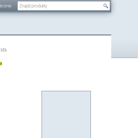
lecenie
nts