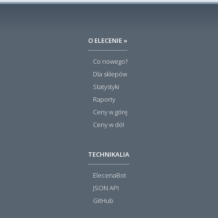
O ELECENIE »
Co nowego?
Dla sklepów
Statystyki
Raporty
Ceny w górę
Ceny w dół
TECHNIKALIA
ElecenaBot
JSON API
GitHub