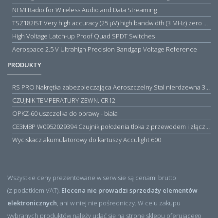
NFMI Radio for Wireless Audio and Data Streaming
TSZ182IST Very high accuracy (25 µV) high bandwidth (3 MHz) zero drift 5 V operational amplifiers
High Voltage Latch-up Proof Quad SPDT Switches
Aerospace 2.5 V Ultrahigh Precision Bandgap Voltage Reference
PRODUKTY
RS PRO Nakrętka zabezpieczająca Aeroszczelny Stal nierdzewna 316 Zwykłe
CZUJNIK TEMPERATURY ZEWN. CR12
OPKZ-60 uszczelka do oprawy - biała
CE3M8P W0952029394 Czujnik położenia tłoka z przewodem i złączem M8, PNP NO, 10...30VDC, 100mA, METALWORK, METAL WORK jak MZT1-0
Wyciskacz akumulatorowy do kartuszy Acculight 600
Wszystkie ceny prezentowane w serwisie są cenami brutto
(z podatkiem VAT).
Elecena nie prowadzi sprzedaży elementów
elektronicznych
, ani w niej nie pośredniczy. W celu zakupu
wybranych produktów należy udać się na stronę sklepu oferującego