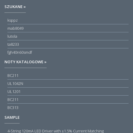
SZUKANE »
ksppz
mab8049
lutola
ta8233
fgh40n60smdf
NOTY KATALOGOWE »
BC211
UL1042N
UL1201
BC211
BC313
SAMPLE
4-String 120mA LED Driver with ±1.5% Current Matching