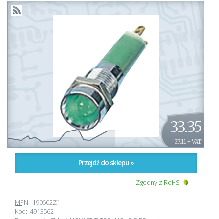
33.35
27.11 + VAT
Przejdź do sklepu »
Zgodny z RoHS
MPN
:
190502Z1
Kod:
4913562