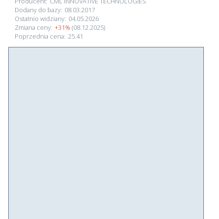
Producent:
CML INNOVATIVE TECHNOLOGIES
Dodany do bazy:
08.03.2017
Ostatnio widziany:
04.05.2026
Zmiana ceny:
+31%
(08.12.2025)
Poprzednia cena:
25.41