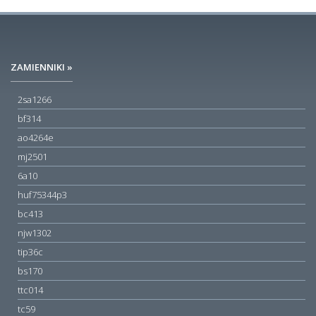
ZAMIENNIKI »
2sa1266
bf314
ao4264e
mj2501
6a10
huf75344p3
bc413
njw1302
tip36c
bs170
ttc014
tc59