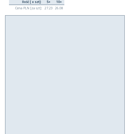
Ilość [ x szt]:
5+
10+
Cena PLN [za szt]:
27.23
26.08