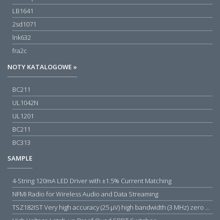
LB1641
2sd1071
lnk632
fra2c
NOTY KATALOGOWE »
BC211
UL1042N
UL1201
BC211
BC313
SAMPLE
4-String 120mA LED Driver with ±1.5% Current Matching
NFMI Radio for Wireless Audio and Data Streaming
TSZ182IST Very high accuracy (25 µV) high bandwidth (3 MHz) zero drift 5 V operational amplifiers