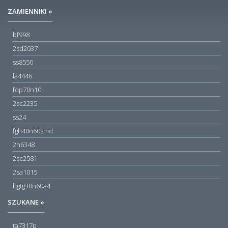
ZAMIENNIKI »
bf998
2sd2037
ss8550
la4446
fqp70n10
2sc2235
ss24
fgh40n60smd
2n6348
2sc2581
2sa1015
hgtg30n60a4
SZUKANE »
ta7317p