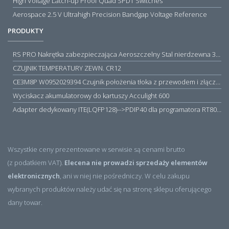
High Voltage Latch-up Proof Quad SPDT Switches
Aerospace 2.5 V Ultrahigh Precision Bandgap Voltage Reference
PRODUKTY
RS PRO Nakrętka zabezpieczająca Aeroszczelny Stal nierdzewna 316 Zwykłe
CZUJNIK TEMPERATURY ZEWN. CR12
CE3M8P W0952029394 Czujnik położenia tłoka z przewodem i złączem M8, PNP NO, 10...30VDC, 100mA, METALWORK, METAL WORK jak MZT1-0
Wyciskacz akumulatorowy do kartuszy Acculight 600
Adapter dedykowany ITE(LQFP128)-->PDIP40 dla programatora RT809H/RT809F (simple)
Wszystkie ceny prezentowane w serwisie są cenami brutto
(z podatkiem VAT).
Elecena nie prowadzi sprzedaży elementów
elektronicznych
, ani w niej nie pośredniczy. W celu zakupu
wybranych produktów należy udać się na stronę sklepu oferującego
dany towar.