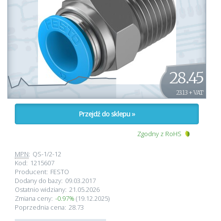
28.45
23.13 + VAT
Przejdź do sklepu »
Zgodny z RoHS
MPN
:
QS-1/2-12
Kod:
1215607
Producent:
FESTO
Dodany do bazy:
09.03.2017
Ostatnio widziany:
21.05.2026
Zmiana ceny:
-0.97%
(19.12.2025)
Poprzednia cena:
28.73