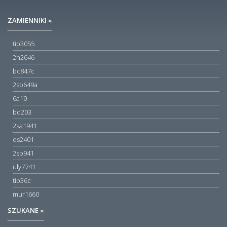
ZAMIENNIKI »
tip3055
2n2646
bc847c
2sb649a
6a10
bd203
2sa1941
ds2401
2sb941
uly7741
tip36c
mur1660
SZUKANE »