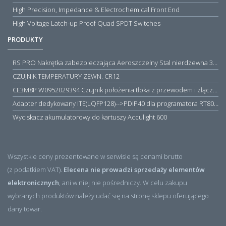
High Precision, Impedance & Electrochemical Front End
High Voltage Latch-up Proof Quad SPDT Switches
PRODUKTY
RS PRO Nakrętka zabezpieczająca Aeroszczelny Stal nierdzewna 316 Zwykłe
CZUJNIK TEMPERATURY ZEWN. CR12
CE3M8P W0952029394 Czujnik położenia tłoka z przewodem i złączem M8, PNP NO, 10...30VDC, 100mA, METALWORK, METAL WORK jak MZT1-0
Adapter dedykowany ITE(LQFP128)-->PDIP40 dla programatora RT809H/RT809F (simple)
Wyciskacz akumulatorowy do kartuszy Acculight 600
Wszystkie ceny prezentowane w serwisie są cenami brutto
(z podatkiem VAT).
Elecena nie prowadzi sprzedaży elementów
elektronicznych
, ani w niej nie pośredniczy. W celu zakupu
wybranych produktów należy udać się na stronę sklepu oferującego
dany towar.