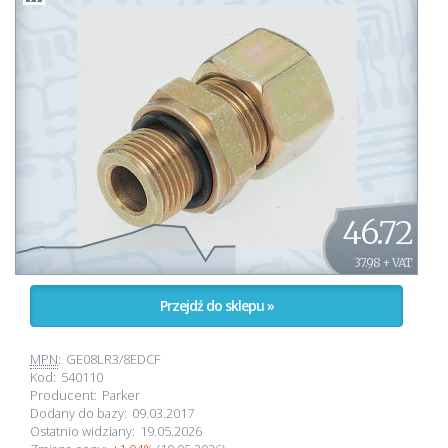
46.72
37.98 + VAT
Przejdź do sklepu »
MPN
:
GE08LR3/8EDCF
Kod:
540110
Producent:
Parker
Dodany do bazy:
09.03.2017
Ostatnio widziany:
19.05.2026