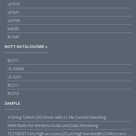
ul1970
ul1621
v23100
bd203
lb1641
NOTY KATALOGOWE »
BC211
UL1042N
UL1201
BC211
BC313
SAMPLE
4-String 120mA LED Driver with ±1.5% Current Matching
NFMI Radio for Wireless Audio and Data Streaming
TSZ182IST Very high accuracy (25 µV) high bandwidth (3 MHz) zero drift 5 V operational amplifiers