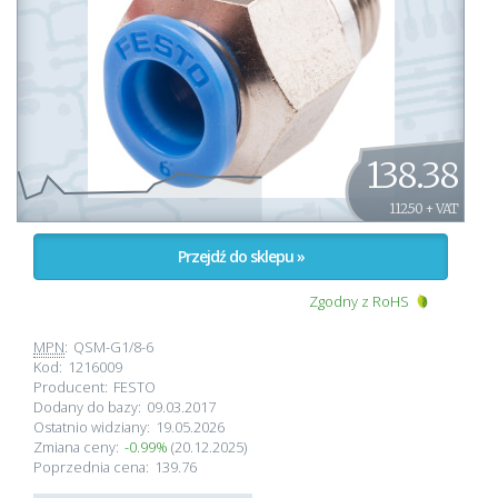
138.38
112.50 + VAT
Przejdź do sklepu »
Zgodny z RoHS
MPN
:
QSM-G1/8-6
Kod:
1216009
Producent:
FESTO
Dodany do bazy:
09.03.2017
Ostatnio widziany:
19.05.2026
Zmiana ceny:
-0.99%
(20.12.2025)
Poprzednia cena:
139.76