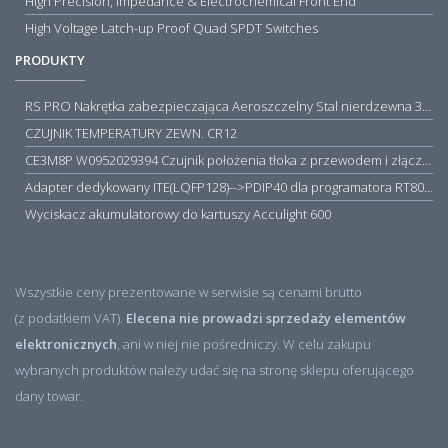
High Precision, Impedance & Electrochemical Front End
High Voltage Latch-up Proof Quad SPDT Switches
PRODUKTY
RS PRO Nakrętka zabezpieczająca Aeroszczelny Stal nierdzewna 316 Zwykłe
CZUJNIK TEMPERATURY ZEWN. CR12
CE3M8P W0952029394 Czujnik położenia tłoka z przewodem i złączem M8, PNP NO, 10...30VDC, 100mA, METALWORK, METAL WORK jak MZT1-0
Adapter dedykowany ITE(LQFP128)-->PDIP40 dla programatora RT809H/RT809F (simple)
Wyciskacz akumulatorowy do kartuszy Acculight 600
Wszystkie ceny prezentowane w serwisie są cenami brutto
(z podatkiem VAT).
Elecena nie prowadzi sprzedaży elementów
elektronicznych
, ani w niej nie pośredniczy. W celu zakupu
wybranych produktów należy udać się na stronę sklepu oferującego
dany towar.