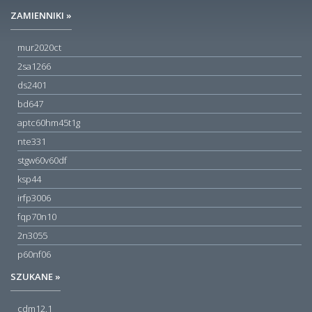
ZAMIENNIKI »
mur2020ct
2sa1266
ds2401
bd647
aptc60hm45t1g
nte331
stgw60v60df
ksp44
irfp3006
fqp70n10
2n3055
p60nf06
SZUKANE »
cdm12.1