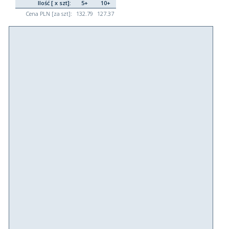
Ilość [ x szt]:
5+
10+
Cena PLN [za szt]:
132.79
127.37