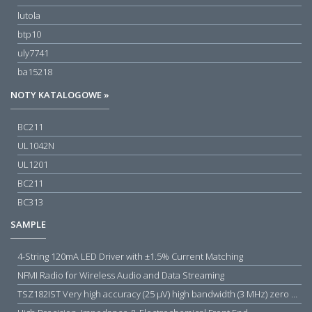
lutola
btp10
uly7741
ba15218
NOTY KATALOGOWE »
BC211
UL1042N
UL1201
BC211
BC313
SAMPLE
4-String 120mA LED Driver with ±1.5% Current Matching
NFMI Radio for Wireless Audio and Data Streaming
TSZ182IST Very high accuracy (25 µV) high bandwidth (3 MHz) zero drift 5 V operational amplifiers