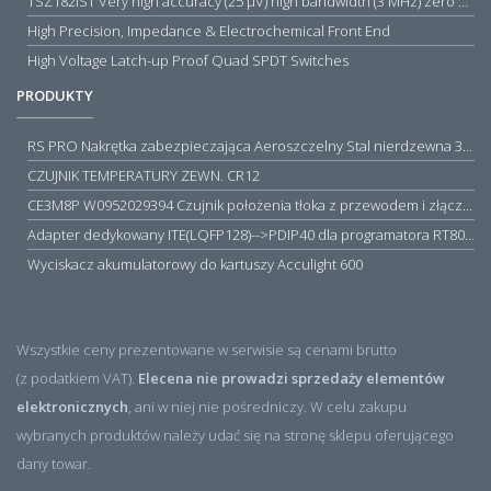
TSZ182IST Very high accuracy (25 µV) high bandwidth (3 MHz) zero drift 5 V operational amplifiers
High Precision, Impedance & Electrochemical Front End
High Voltage Latch-up Proof Quad SPDT Switches
PRODUKTY
RS PRO Nakrętka zabezpieczająca Aeroszczelny Stal nierdzewna 316 Zwykłe
CZUJNIK TEMPERATURY ZEWN. CR12
CE3M8P W0952029394 Czujnik położenia tłoka z przewodem i złączem M8, PNP NO, 10...30VDC, 100mA, METALWORK, METAL WORK jak MZT1-0
Adapter dedykowany ITE(LQFP128)-->PDIP40 dla programatora RT809H/RT809F (simple)
Wyciskacz akumulatorowy do kartuszy Acculight 600
Wszystkie ceny prezentowane w serwisie są cenami brutto
(z podatkiem VAT).
Elecena nie prowadzi sprzedaży elementów
elektronicznych
, ani w niej nie pośredniczy. W celu zakupu
wybranych produktów należy udać się na stronę sklepu oferującego
dany towar.