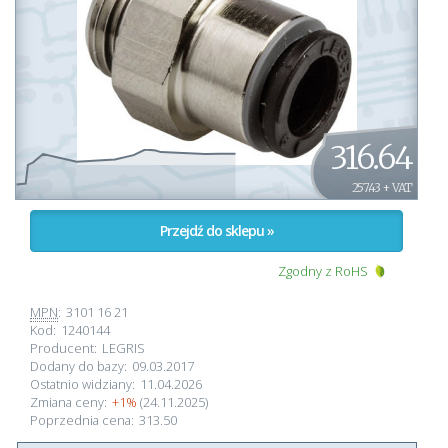
316.64
257.43 + VAT
Przejdź do sklepu »
Zgodny z RoHS
MPN
:
3101 16 21
Kod:
1240144
Producent:
LEGRIS
Dodany do bazy:
09.03.2017
Ostatnio widziany:
11.04.2026
Zmiana ceny:
+1%
(24.11.2025)
Poprzednia cena:
313.50