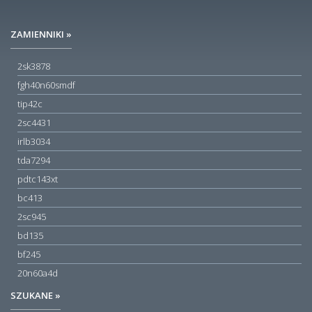
ZAMIENNIKI »
2sk3878
fgh40n60smdf
tip42c
2sc4431
irlb3034
tda7294
pdtc143xt
bc413
2sc945
bd135
bf245
20n60a4d
SZUKANE »