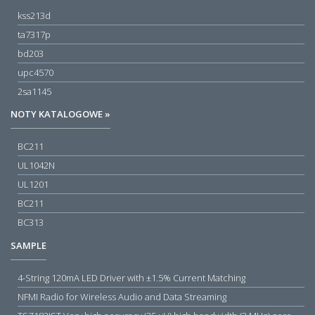
kss213d
ta7317p
bd203
upc4570
2sa1145
NOTY KATALOGOWE »
BC211
UL1042N
UL1201
BC211
BC313
SAMPLE
4-String 120mA LED Driver with ±1.5% Current Matching
NFMI Radio for Wireless Audio and Data Streaming