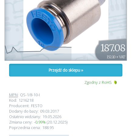
187.08
152.10 + VAT
Przejdź do sklepu »
Zgodny z RoHS
MPN
:
QS-1/8-10-I
Kod:
1216218
Producent:
FESTO
Dodany do bazy:
09.03.2017
Ostatnio widziany:
19.05.2026
Zmiana ceny:
-0.99%
(20.12.2025)
Poprzednia cena:
188.95