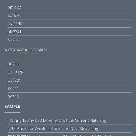
bpyp22
ac187k
2sa1145
uly7741
5w2k2
NOTY KATALOGOWE »
BC211
UL1042N
UL1201
BC211
BC313
SAMPLE
4-String 120mA LED Driver with ±1.5% Current Matching
NFMI Radio for Wireless Audio and Data Streaming