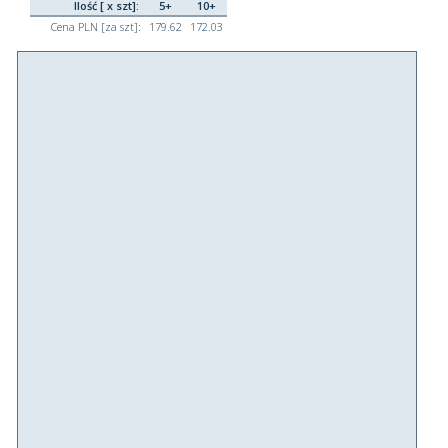
Ilość [ x szt]:
5+
10+
Cena PLN [za szt]:
179.62
172.03