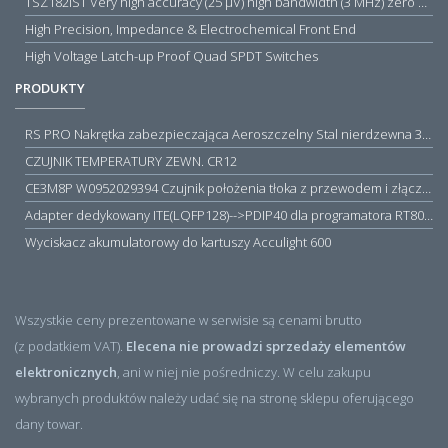
TSZ182IST Very high accuracy (25 µV) high bandwidth (3 MHz) zero drift 5 V operational amplifiers
High Precision, Impedance & Electrochemical Front End
High Voltage Latch-up Proof Quad SPDT Switches
PRODUKTY
RS PRO Nakrętka zabezpieczająca Aeroszczelny Stal nierdzewna 316 Zwykłe
CZUJNIK TEMPERATURY ZEWN. CR12
CE3M8P W0952029394 Czujnik położenia tłoka z przewodem i złączem M8, PNP NO, 10...30VDC, 100mA, METALWORK, METAL WORK jak MZT1-0
Adapter dedykowany ITE(LQFP128)-->PDIP40 dla programatora RT809H/RT809F (simple)
Wyciskacz akumulatorowy do kartuszy Acculight 600
Wszystkie ceny prezentowane w serwisie są cenami brutto
(z podatkiem VAT).
Elecena nie prowadzi sprzedaży elementów
elektronicznych
, ani w niej nie pośredniczy. W celu zakupu
wybranych produktów należy udać się na stronę sklepu oferującego
dany towar.