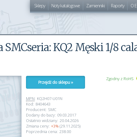
Sklepy
Noty katalogowe
Zamienniki
Raporty
O E
SMCseria: KQ2 Męski 1/8 cal
Zgodny z RoHS
Przejdź do sklepu »
MPN
:
KQ2H07-U01N
Kod:
8404643
Producent:
SMC
Dodany do bazy:
09.03.2017
Ostatnio widziany:
20.04.2026
Zmiana ceny:
+3%
(29.11.2025)
Poprzednia cena:
238.00