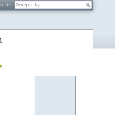
lecenie
a