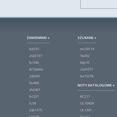
ZAMIENNIKI »
SZUKANE »
bd135
mc34119
2sd2137
5w2k2
bc546
btp10
tk15a60u
2sd1071
2sb941
ba15218
bu406
NOTY KATALOGOWE »
ds2401
bc527
BC211
tc59
UL1042N
2sb1375
UL1201
la4446
BC211