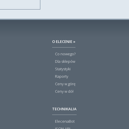
O ELECENIE »
Co nowego?
Dla sklepów
Statystyki
Raporty
Ceny w górę
Ceny w dół
TECHNIKALIA
ElecenaBot
JSON API