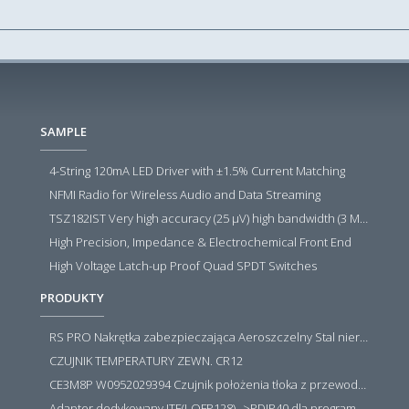
SAMPLE
4-String 120mA LED Driver with ±1.5% Current Matching
NFMI Radio for Wireless Audio and Data Streaming
TSZ182IST Very high accuracy (25 µV) high bandwidth (3 MHz) zero drift 5 V operational amplifiers
High Precision, Impedance & Electrochemical Front End
High Voltage Latch-up Proof Quad SPDT Switches
PRODUKTY
RS PRO Nakrętka zabezpieczająca Aeroszczelny Stal nierdzewna 316 Zwykłe
CZUJNIK TEMPERATURY ZEWN. CR12
CE3M8P W0952029394 Czujnik położenia tłoka z przewodem i złączem M8, PNP NO, 10...30VDC, 100mA, METALWORK, METAL WORK jak MZT1-0
Adapter dedykowany ITE(LQFP128)-->PDIP40 dla programatora RT809H/RT809F (simple)