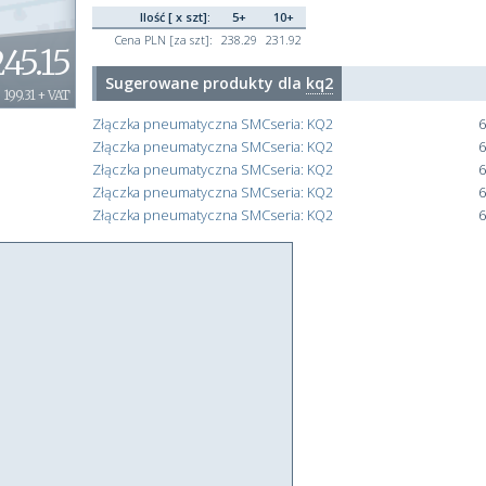
Ilość [ x szt]:
5+
10+
Cena PLN [za szt]:
238.29
231.92
245.15
Sugerowane produkty dla
kq2
199.31 + VAT
Złączka pneumatyczna SMCseria: KQ2
6
Złączka pneumatyczna SMCseria: KQ2
6
Złączka pneumatyczna SMCseria: KQ2
6
Złączka pneumatyczna SMCseria: KQ2
6
Złączka pneumatyczna SMCseria: KQ2
6