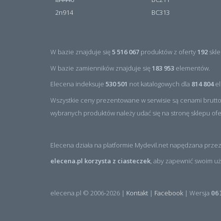
2n914
BC313
W bazie znajduje się
5 516 067
produktów z oferty
192
skle
W bazie zamienników znajduje się
183 953
elementów.
Elecena indeksuje
530 501
not katalogowych dla
814 804
el
Wszystkie ceny prezentowane w serwisie są cenami brutto
wybranych produktów należy udać się na stronę sklepu of
Elecena działa na platformie Mydevil.net napędzana przez
elecena.pl korzysta z ciasteczek
, aby zapewnić swoim uż
elecena.pl © 2006-2026 |
Kontakt
|
Facebook
| Wersja
06