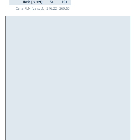
Ilość [ x szt]:
5+
10+
Cena PLN [za szt]:
376.22
360.50