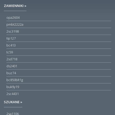
ZAMIENNIKI »
opa2604
pmbt2222a
2sc3198
tip127
bc413
tc59
2sd718
ds2401
buz74
bc850blt1g
buk9y19
2sc4431
SZUKANE »
2sa1106