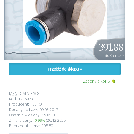
391.88
318.60 + VAT
Przejdź do sklepu »
Zgodny z RoHS
MPN
:
QSLV-3/8-8
Kod:
1216073
Producent:
FESTO
Dodany do bazy:
09.03.2017
Ostatnio widziany:
19.05.2026
Zmiana ceny:
-0.99%
(20.12.2025)
Poprzednia cena:
395.80