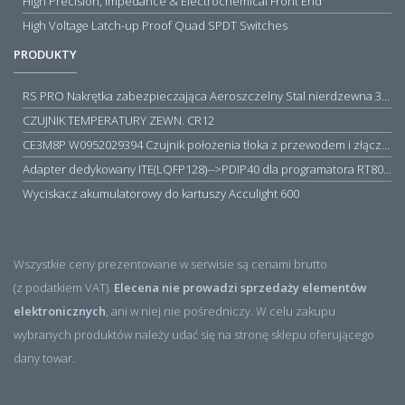
High Precision, Impedance & Electrochemical Front End
High Voltage Latch-up Proof Quad SPDT Switches
PRODUKTY
RS PRO Nakrętka zabezpieczająca Aeroszczelny Stal nierdzewna 316 Zwykłe
CZUJNIK TEMPERATURY ZEWN. CR12
CE3M8P W0952029394 Czujnik położenia tłoka z przewodem i złączem M8, PNP NO, 10...30VDC, 100mA, METALWORK, METAL WORK jak MZT1-0
Adapter dedykowany ITE(LQFP128)-->PDIP40 dla programatora RT809H/RT809F (simple)
Wyciskacz akumulatorowy do kartuszy Acculight 600
Wszystkie ceny prezentowane w serwisie są cenami brutto
(z podatkiem VAT).
Elecena nie prowadzi sprzedaży elementów
elektronicznych
, ani w niej nie pośredniczy. W celu zakupu
wybranych produktów należy udać się na stronę sklepu oferującego
dany towar.