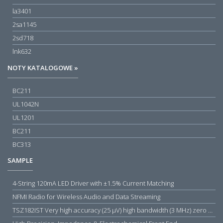
la3401
2sa1145
2sd718
lnk632
NOTY KATALOGOWE »
BC211
UL1042N
UL1201
BC211
BC313
SAMPLE
4-String 120mA LED Driver with ±1.5% Current Matching
NFMI Radio for Wireless Audio and Data Streaming
TSZ182IST Very high accuracy (25 µV) high bandwidth (3 MHz) zero drift 5 V operational amplifiers