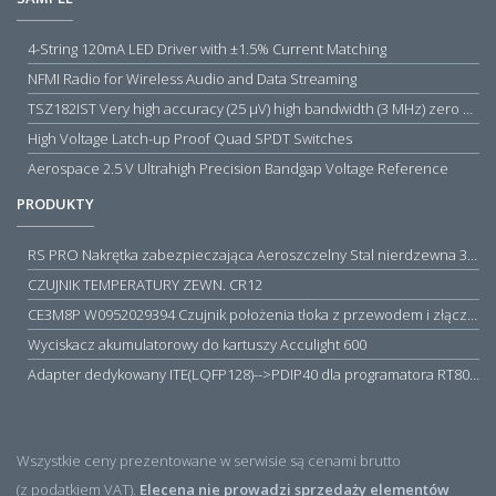
4-String 120mA LED Driver with ±1.5% Current Matching
NFMI Radio for Wireless Audio and Data Streaming
TSZ182IST Very high accuracy (25 µV) high bandwidth (3 MHz) zero drift 5 V operational amplifiers
High Voltage Latch-up Proof Quad SPDT Switches
Aerospace 2.5 V Ultrahigh Precision Bandgap Voltage Reference
PRODUKTY
RS PRO Nakrętka zabezpieczająca Aeroszczelny Stal nierdzewna 316 Zwykłe
CZUJNIK TEMPERATURY ZEWN. CR12
CE3M8P W0952029394 Czujnik położenia tłoka z przewodem i złączem M8, PNP NO, 10...30VDC, 100mA, METALWORK, METAL WORK jak MZT1-0
Wyciskacz akumulatorowy do kartuszy Acculight 600
Adapter dedykowany ITE(LQFP128)-->PDIP40 dla programatora RT809H/RT809F (simple)
Wszystkie ceny prezentowane w serwisie są cenami brutto
(z podatkiem VAT).
Elecena nie prowadzi sprzedaży elementów