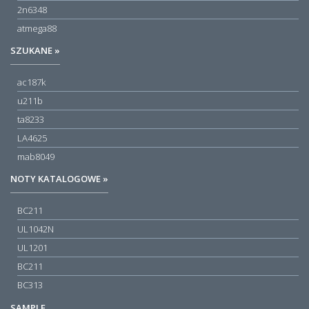
2n6348
atmega88
SZUKANE »
ac187k
u211b
ta8233
LA4625
mab8049
NOTY KATALOGOWE »
BC211
UL1042N
UL1201
BC211
BC313
SAMPLE