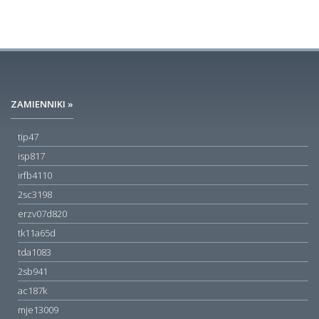
ZAMIENNIKI »
tip47
isp817
irfb4110
2sc3198
erzv07d820
tk11a65d
tda1083
2sb941
ac187k
mje13009