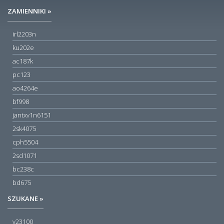
ZAMIENNIKI »
irl2203n
ku202e
ac187k
pc123
ao4264e
bf998
jantxv1n6151
2sk4075
cph5504
2sd1071
bc238c
bd675
SZUKANE »
v23100