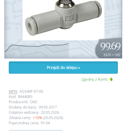
99.69
81.05 + VAT
Przejdź do sklepu »
Zgodny z RoHS
MPN
:
AQ340F-07-00
Kod:
8444085
Producent:
SMC
Dodany do bazy:
09.03.2017
Ostatnio widziany:
20.05.2026
Zmiana ceny:
+10%
(20.05.2026)
Poprzednia cena:
91.04