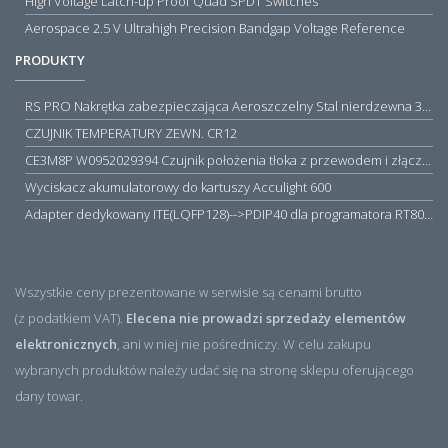
High Voltage Latch-up Proof Quad SPDT Switches
Aerospace 2.5 V Ultrahigh Precision Bandgap Voltage Reference
PRODUKTY
RS PRO Nakrętka zabezpieczająca Aeroszczelny Stal nierdzewna 316 Zwykłe
CZUJNIK TEMPERATURY ZEWN. CR12
CE3M8P W0952029394 Czujnik położenia tłoka z przewodem i złączem M8, PNP NO, 10...30VDC, 100mA, METALWORK, METAL WORK jak MZT1-0
Wyciskacz akumulatorowy do kartuszy Acculight 600
Adapter dedykowany ITE(LQFP128)-->PDIP40 dla programatora RT809H/RT809F (simple)
Wszystkie ceny prezentowane w serwisie są cenami brutto
(z podatkiem VAT).
Elecena nie prowadzi sprzedaży elementów
elektronicznych
, ani w niej nie pośredniczy. W celu zakupu
wybranych produktów należy udać się na stronę sklepu oferującego
dany towar.