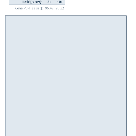
Ilość [ x szt]:
5+
10+
Cena PLN [za szt]:
96.48
93.32