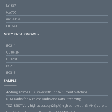
la1837
tca700
mc34119
LB1641
NOTY KATALOGOWE »
BC211
UL1042N
UL1201
BC211
BC313
SAMPLE
4-String 120mA LED Driver with ±1.5% Current Matching
NFMI Radio for Wireless Audio and Data Streaming
TSZ182IST Very high accuracy (25 µV) high bandwidth (3 MHz) zero drift 5 V operational amplifiers