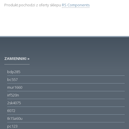
Produkt pochodzi z oferty sklepu
RS Components
ZAMIENNIKI »
bdp285
bc557
mur1660
irf520n
2sk4075
tl072
tk15a60u
pc123