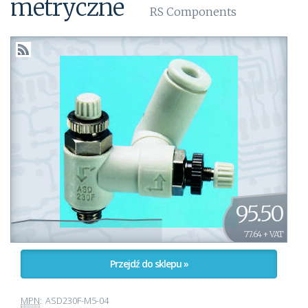
metryczne
RS Components
95.50
77.64 + VAT
Przejdź do sklepu »
MPN
:
ASD230F-M5-04