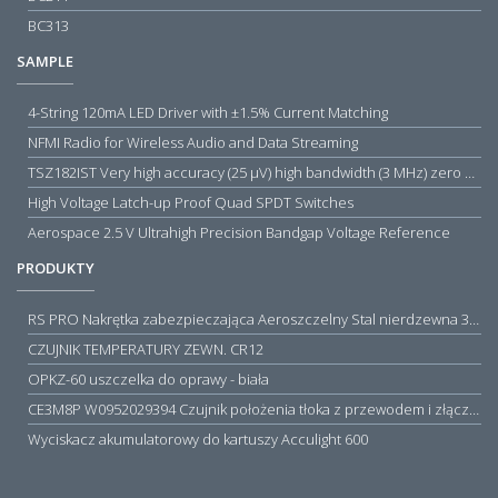
BC313
SAMPLE
4-String 120mA LED Driver with ±1.5% Current Matching
NFMI Radio for Wireless Audio and Data Streaming
TSZ182IST Very high accuracy (25 µV) high bandwidth (3 MHz) zero drift 5 V operational amplifiers
High Voltage Latch-up Proof Quad SPDT Switches
Aerospace 2.5 V Ultrahigh Precision Bandgap Voltage Reference
PRODUKTY
RS PRO Nakrętka zabezpieczająca Aeroszczelny Stal nierdzewna 316 Zwykłe
CZUJNIK TEMPERATURY ZEWN. CR12
OPKZ-60 uszczelka do oprawy - biała
CE3M8P W0952029394 Czujnik położenia tłoka z przewodem i złączem M8, PNP NO, 10...30VDC, 100mA, METALWORK, METAL WORK jak MZT1-0
Wyciskacz akumulatorowy do kartuszy Acculight 600