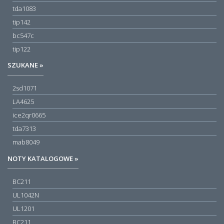
tda1083
tip142
bc547c
tip122
SZUKANE »
2sd1071
LA4625
ice2qr0665
tda7313
mab8049
NOTY KATALOGOWE »
BC211
UL1042N
UL1201
BC211