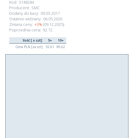
Kod:
3148284
Producent:
SMC
Dodany do bazy:
09.03.2017
Ostatnio widziany:
06.05.2026
Zmiana ceny:
+3%
(09.12.2025)
Poprzednia cena:
92.72
Ilość [ x szt]:
5+
10+
Cena PLN [za szt]:
92.61
89.62