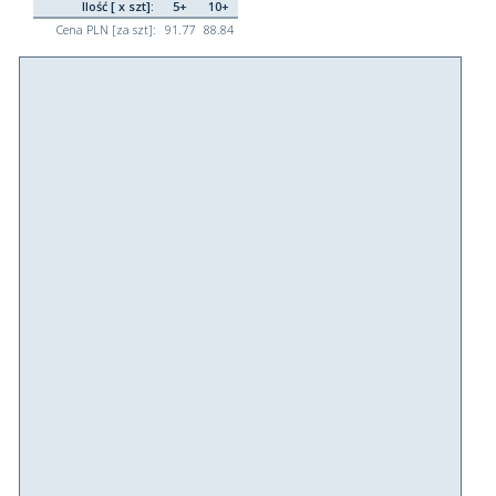
Ilość [ x szt]:
5+
10+
Cena PLN [za szt]:
91.77
88.84