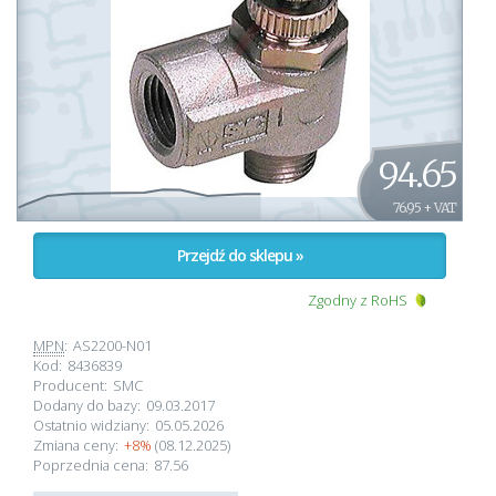
94.65
76.95 + VAT
Przejdź do sklepu »
Zgodny z RoHS
MPN
:
AS2200-N01
Kod:
8436839
Producent:
SMC
Dodany do bazy:
09.03.2017
Ostatnio widziany:
05.05.2026
Zmiana ceny:
+8%
(08.12.2025)
Poprzednia cena:
87.56