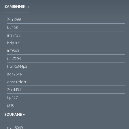
ZAMIENNIKI »
2sa1266
bc158
irfs7437
bdp285
irf9540
tda7294
huf75344p3
ao4264e
erzv07d820
2sc4431
tip127
j310
SZUKANE »
mab8049