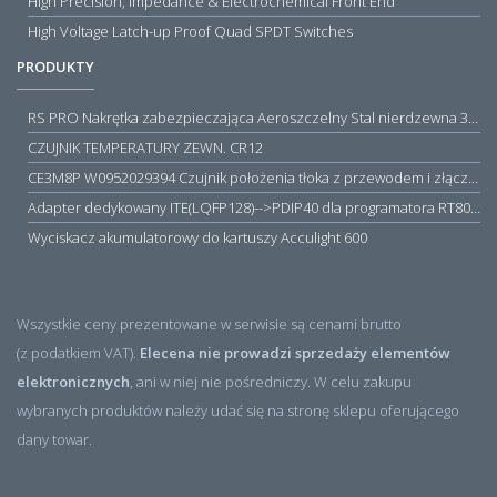
High Precision, Impedance & Electrochemical Front End
High Voltage Latch-up Proof Quad SPDT Switches
PRODUKTY
RS PRO Nakrętka zabezpieczająca Aeroszczelny Stal nierdzewna 316 Zwykłe
CZUJNIK TEMPERATURY ZEWN. CR12
CE3M8P W0952029394 Czujnik położenia tłoka z przewodem i złączem M8, PNP NO, 10...30VDC, 100mA, METALWORK, METAL WORK jak MZT1-0
Adapter dedykowany ITE(LQFP128)-->PDIP40 dla programatora RT809H/RT809F (simple)
Wyciskacz akumulatorowy do kartuszy Acculight 600
Wszystkie ceny prezentowane w serwisie są cenami brutto
(z podatkiem VAT).
Elecena nie prowadzi sprzedaży elementów
elektronicznych
, ani w niej nie pośredniczy. W celu zakupu
wybranych produktów należy udać się na stronę sklepu oferującego
dany towar.