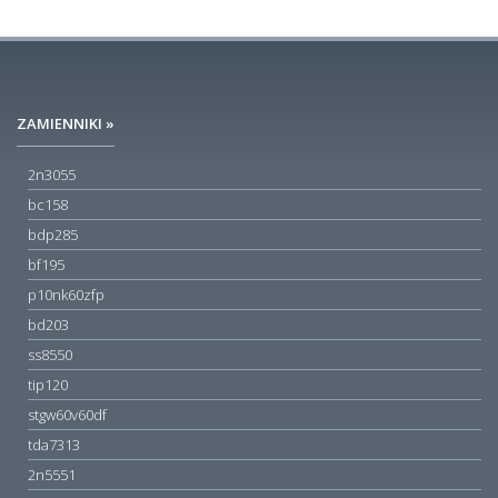
ZAMIENNIKI »
2n3055
bc158
bdp285
bf195
p10nk60zfp
bd203
ss8550
tip120
stgw60v60df
tda7313
2n5551