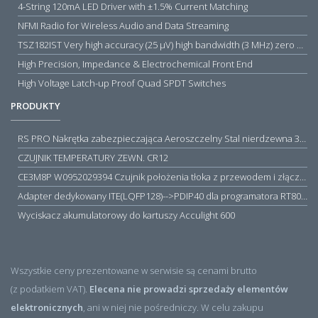
4-String 120mA LED Driver with ±1.5% Current Matching
NFMI Radio for Wireless Audio and Data Streaming
TSZ182IST Very high accuracy (25 µV) high bandwidth (3 MHz) zero drift 5 V operational amplifiers
High Precision, Impedance & Electrochemical Front End
High Voltage Latch-up Proof Quad SPDT Switches
PRODUKTY
RS PRO Nakrętka zabezpieczająca Aeroszczelny Stal nierdzewna 316 Zwykłe
CZUJNIK TEMPERATURY ZEWN. CR12
CE3M8P W0952029394 Czujnik położenia tłoka z przewodem i złączem M8, PNP NO, 10...30VDC, 100mA, METALWORK, METAL WORK jak MZT1-0
Adapter dedykowany ITE(LQFP128)-->PDIP40 dla programatora RT809H/RT809F (simple)
Wyciskacz akumulatorowy do kartuszy Acculight 600
Wszystkie ceny prezentowane w serwisie są cenami brutto
(z podatkiem VAT).
Elecena nie prowadzi sprzedaży elementów
elektronicznych
, ani w niej nie pośredniczy. W celu zakupu