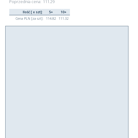
Poprzednia cena:
111.29
Ilość [ x szt]:
5+
10+
Cena PLN [za szt]:
114.82
111.32