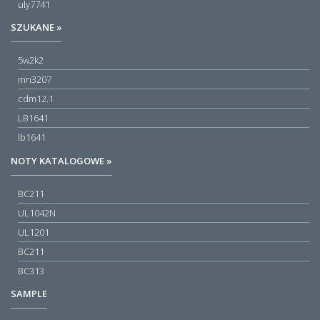
uly7741
SZUKANE »
5w2k2
mn3207
cdm12.1
LB1641
lb1641
NOTY KATALOGOWE »
BC211
UL1042N
UL1201
BC211
BC313
SAMPLE