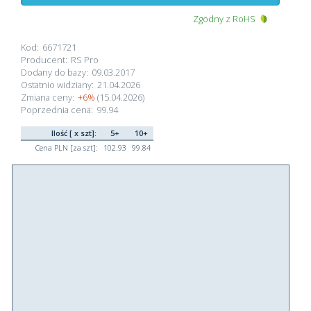
Zgodny z RoHS
Kod:
6671721
Producent:
RS Pro
Dodany do bazy:
09.03.2017
Ostatnio widziany:
21.04.2026
Zmiana ceny:
+6%
(15.04.2026)
Poprzednia cena:
99.94
Ilość [ x szt]:
5+
10+
Cena PLN [za szt]:
102.93
99.84