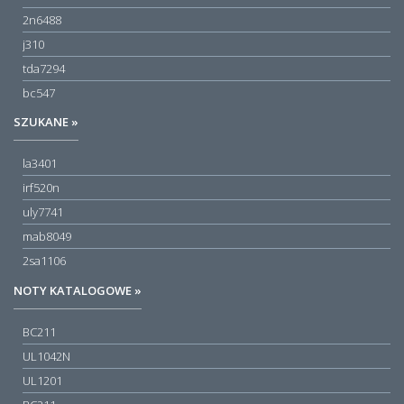
2n6488
j310
tda7294
bc547
SZUKANE »
la3401
irf520n
uly7741
mab8049
2sa1106
NOTY KATALOGOWE »
BC211
UL1042N
UL1201