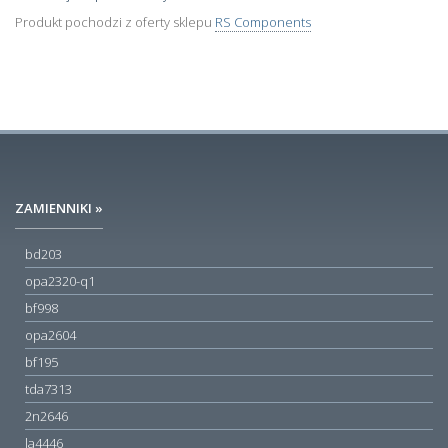
Produkt pochodzi z oferty sklepu
RS Components
ZAMIENNIKI »
bd203
opa2320-q1
bf998
opa2604
bf195
tda7313
2n2646
la4446