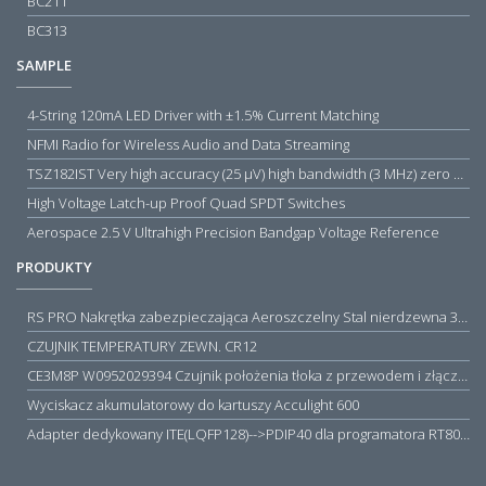
BC211
BC313
SAMPLE
4-String 120mA LED Driver with ±1.5% Current Matching
NFMI Radio for Wireless Audio and Data Streaming
TSZ182IST Very high accuracy (25 µV) high bandwidth (3 MHz) zero drift 5 V operational amplifiers
High Voltage Latch-up Proof Quad SPDT Switches
Aerospace 2.5 V Ultrahigh Precision Bandgap Voltage Reference
PRODUKTY
RS PRO Nakrętka zabezpieczająca Aeroszczelny Stal nierdzewna 316 Zwykłe
CZUJNIK TEMPERATURY ZEWN. CR12
CE3M8P W0952029394 Czujnik położenia tłoka z przewodem i złączem M8, PNP NO, 10...30VDC, 100mA, METALWORK, METAL WORK jak MZT1-0
Wyciskacz akumulatorowy do kartuszy Acculight 600
Adapter dedykowany ITE(LQFP128)-->PDIP40 dla programatora RT809H/RT809F (simple)