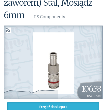
zaworem) Stal, Mosiądz
6mm
RS Components
106.33
86.45 + VAT
Przejdź do sklepu »