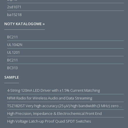
2sd1071
ba15218
NOTY KATALOGOWE »
BC211
UL1042N
UL1201
BC211
BC313
SAMPLE
4-String 120mA LED Driver with ±1.5% Current Matching
NFMI Radio for Wireless Audio and Data Streaming
TSZ182IST Very high accuracy (25 µV) high bandwidth (3 MHz) zero drift 5 V operational amplifiers
High Precision, Impedance & Electrochemical Front End
High Voltage Latch-up Proof Quad SPDT Switches