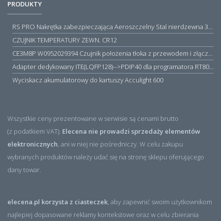
PRODUKTY
RS PRO Nakrętka zabezpieczająca Aeroszczelny Stal nierdzewna 316 Zwykłe
CZUJNIK TEMPERATURY ZEWN. CR12
CE3M8P W0952029394 Czujnik położenia tłoka z przewodem i złączem M8, PNP NO, 10...30VDC, 100mA, METALWORK, METAL WORK jak MZT1-0
Adapter dedykowany ITE(LQFP128)-->PDIP40 dla programatora RT809H/RT809F (simple)
Wyciskacz akumulatorowy do kartuszy Acculight 600
Wszystkie ceny prezentowane w serwisie są cenami brutto
(z podatkiem VAT).
Elecena nie prowadzi sprzedaży elementów
elektronicznych
, ani w niej nie pośredniczy. W celu zakupu
wybranych produktów należy udać się na stronę sklepu oferującego
dany towar.
elecena.pl korzysta z ciasteczek
, aby zapewnić swoim użytkownikom
najlepiej dopasowane reklamy kontekstowe oraz w celu zbierania