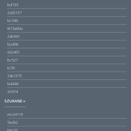
bd135
2sd2137
bc546
tk15a60u
2sb941
bu406
ds2401
bc527
tc59
2sb1375
la4446
2n914
SZUKANE »
mc34119
5w2k2
btp10