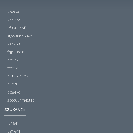
2n2646
2sb772
irf3205pbf
stgw30nc60wd
2sc2581
fqp70n10
bc177
ttc014
huf75344p3
bux20
bc847c
aptc60hm45t1g
SZUKANE »
lb1641
LB1641