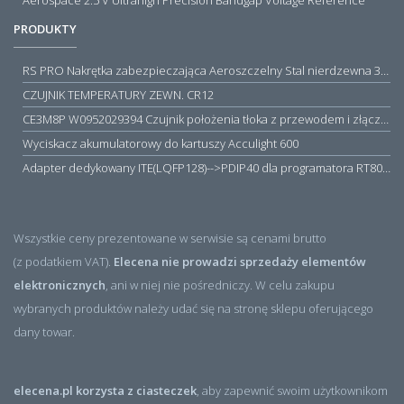
PRODUKTY
RS PRO Nakrętka zabezpieczająca Aeroszczelny Stal nierdzewna 316 Zwykłe
CZUJNIK TEMPERATURY ZEWN. CR12
CE3M8P W0952029394 Czujnik położenia tłoka z przewodem i złączem M8, PNP NO, 10...30VDC, 100mA, METALWORK, METAL WORK jak MZT1-0
Wyciskacz akumulatorowy do kartuszy Acculight 600
Adapter dedykowany ITE(LQFP128)-->PDIP40 dla programatora RT809H/RT809F (simple)
Wszystkie ceny prezentowane w serwisie są cenami brutto
(z podatkiem VAT).
Elecena nie prowadzi sprzedaży elementów
elektronicznych
, ani w niej nie pośredniczy. W celu zakupu
wybranych produktów należy udać się na stronę sklepu oferującego
dany towar.
elecena.pl korzysta z ciasteczek
, aby zapewnić swoim użytkownikom