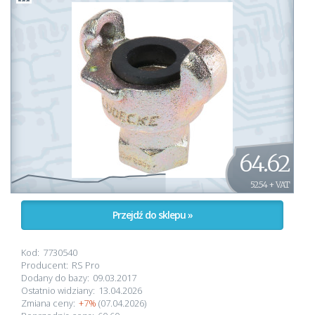
64.62
52.54 + VAT
Przejdź do sklepu »
Kod:
7730540
Producent:
RS Pro
Dodany do bazy:
09.03.2017
Ostatnio widziany:
13.04.2026
Zmiana ceny:
+7%
(07.04.2026)