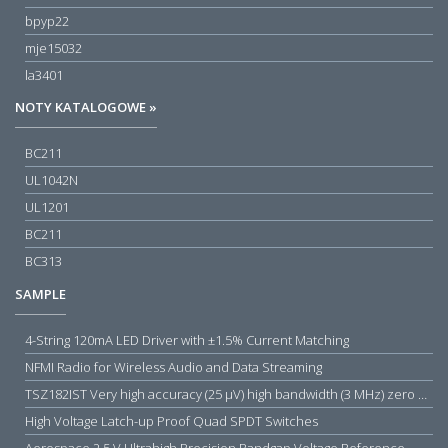
bpyp22
mje15032
la3401
NOTY KATALOGOWE »
BC211
UL1042N
UL1201
BC211
BC313
SAMPLE
4-String 120mA LED Driver with ±1.5% Current Matching
NFMI Radio for Wireless Audio and Data Streaming
TSZ182IST Very high accuracy (25 µV) high bandwidth (3 MHz) zero drift 5 V operational amplifiers
High Voltage Latch-up Proof Quad SPDT Switches
Aerospace 2.5 V Ultrahigh Precision Bandgap Voltage Reference