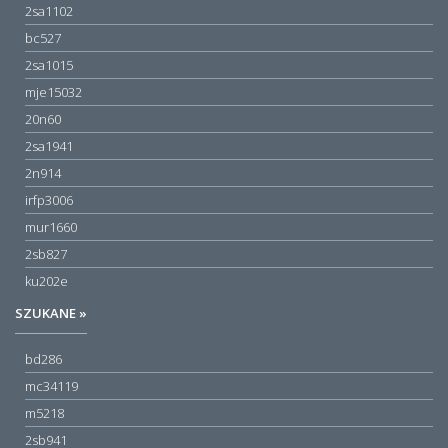
2sa1102
bc527
2sa1015
mje15032
20n60
2sa1941
2n914
irfp3006
mur1660
2sb827
ku202e
SZUKANE »
bd286
mc34119
m5218
2sb941