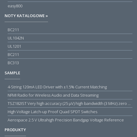
easy800
NOTY KATALOGOWE »
BC211
UL1042N
UL1201
BC211
BC313
SAMPLE
4-String 120mA LED Driver with ±1.5% Current Matching
NFMI Radio for Wireless Audio and Data Streaming
TSZ182IST Very high accuracy (25 µV) high bandwidth (3 MHz) zero drift 5 V operational amplifiers
High Voltage Latch-up Proof Quad SPDT Switches
Aerospace 2.5 V Ultrahigh Precision Bandgap Voltage Reference
PRODUKTY