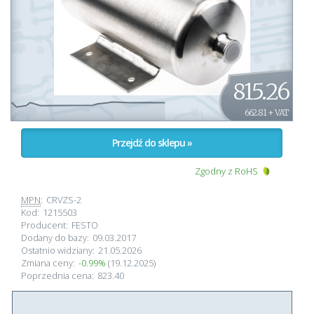
815.26
662.81 + VAT
Przejdź do sklepu »
Zgodny z RoHS
MPN
:
CRVZS-2
Kod:
1215503
Producent:
FESTO
Dodany do bazy:
09.03.2017
Ostatnio widziany:
21.05.2026
Zmiana ceny:
-0.99%
(19.12.2025)
Poprzednia cena:
823.40