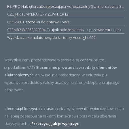
RS PRO Nakrętka zabezpieczająca Aeroszczelny Stal nierdzewna 316 Zwykłe
CZUJNIK TEMPERATURY ZEWN. CR12
OPKZ-60 uszczelka do oprawy - biała
CE3M8P W0952029394 Czujnik położenia tłoka z przewodem i złączem M8, PNP NO, 10...30VDC, 100mA, METALWORK, METAL WORK jak MZT1-0
Wyciskacz akumulatorowy do kartuszy Acculight 600
Wszystkie ceny prezentowane w serwisie są cenami brutto
(z podatkiem VAT).
Elecena nie prowadzi sprzedaży elementów
elektronicznych
, ani w niej nie pośredniczy. W celu zakupu
wybranych produktów należy udać się na stronę sklepu oferującego
dany towar.
elecena.pl korzysta z ciasteczek
, aby zapewnić swoim użytkownikom
najlepiej dopasowane reklamy kontekstowe oraz w celu zbierania
statystyk ruchu.
Przeczytaj jak je wyłączyć
.