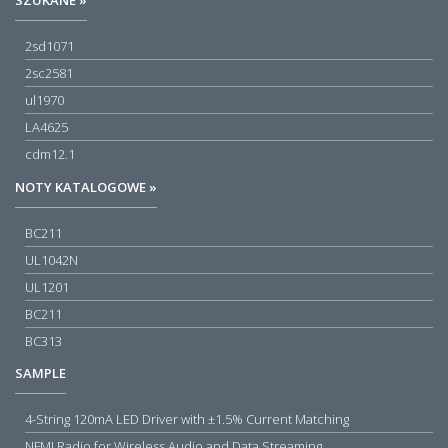
SZUKANE »
2sd1071
2sc2581
ul1970
LA4625
cdm12.1
NOTY KATALOGOWE »
BC211
UL1042N
UL1201
BC211
BC313
SAMPLE
4-String 120mA LED Driver with ±1.5% Current Matching
NFMI Radio for Wireless Audio and Data Streaming