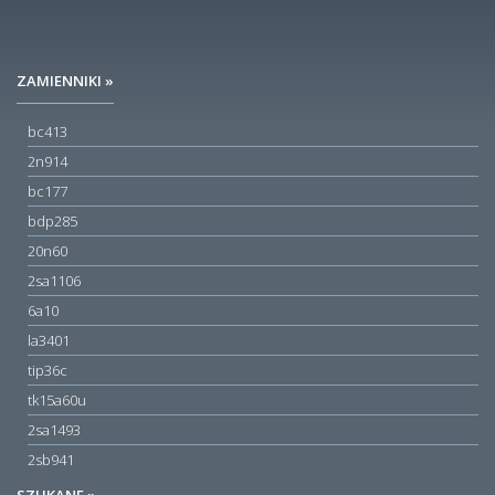
ZAMIENNIKI »
bc413
2n914
bc177
bdp285
20n60
2sa1106
6a10
la3401
tip36c
tk15a60u
2sa1493
2sb941