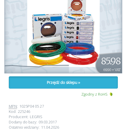
85.98
69.90 + VAT
Przejdź do sklepu »
Zgodny z RoHS
MPN
:
1025P04 05 27
Kod:
225246
Producent:
LEGRIS
Dodany do bazy:
09.03.2017
Ostatnio widziany:
11.04.2026