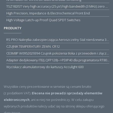
TSZ182IST Very high accuracy (25 µV) high bandwidth (3 MHz) zero drift 5 V operational amplifiers
High Precision, Impedance & Electrochemical Front End
High Voltage Latch-up Proof Quad SPDT Switches
PRODUKTY
RS PRO Nakrętka zabezpieczająca Aeroszczelny Stal nierdzewna 316 Zwykłe
CZUJNIK TEMPERATURY ZEWN. CR12
CE3M8P W0952029394 Czujnik położenia tłoka z przewodem i złączem M8, PNP NO, 10...30VDC, 100mA, METALWORK, METAL WORK jak MZT1-0
Adapter dedykowany ITE(LQFP128)-->PDIP40 dla programatora RT809H/RT809F (simple)
Wyciskacz akumulatorowy do kartuszy Acculight 600
Wszystkie ceny prezentowane w serwisie są cenami brutto
(z podatkiem VAT).
Elecena nie prowadzi sprzedaży elementów
elektronicznych
, ani w niej nie pośredniczy. W celu zakupu
wybranych produktów należy udać się na stronę sklepu oferującego
dany towar.