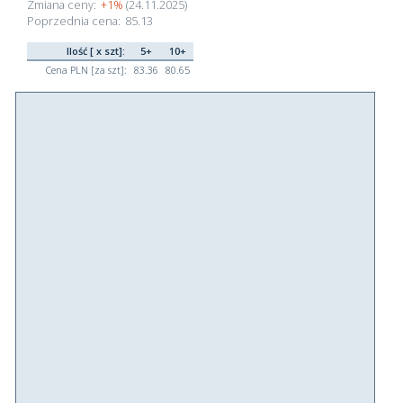
Zmiana ceny:
+1%
(24.11.2025)
Poprzednia cena:
85.13
Ilość [ x szt]:
5+
10+
Cena PLN [za szt]:
83.36
80.65