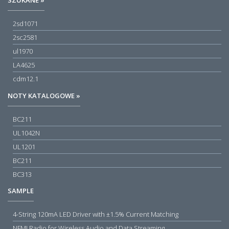
SZUKANE »
2sd1071
2sc2581
ul1970
LA4625
cdm12.1
NOTY KATALOGOWE »
BC211
UL1042N
UL1201
BC211
BC313
SAMPLE
4-String 120mA LED Driver with ±1.5% Current Matching
NFMI Radio for Wireless Audio and Data Streaming