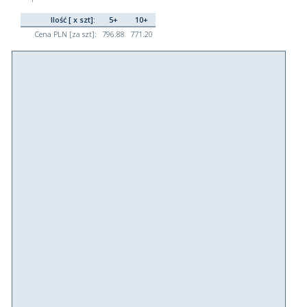
Ilość [ x szt]:
5+
10+
Cena PLN [za szt]:
796.88
771.20