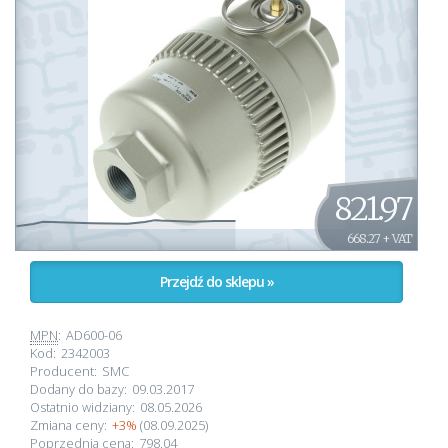
821.97
668.27 + VAT
Przejdź do sklepu »
MPN
:
AD600-06
Kod:
2342003
Producent:
SMC
Dodany do bazy:
09.03.2017
Ostatnio widziany:
08.05.2026
Zmiana ceny:
+3%
(08.09.2025)
Poprzednia cena:
798.04