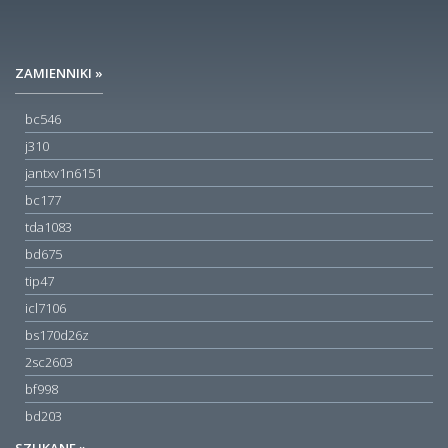
ZAMIENNIKI »
bc546
j310
jantxv1n6151
bc177
tda1083
bd675
tip47
icl7106
bs170d26z
2sc2603
bf998
bd203