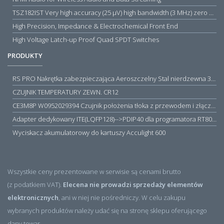
TSZ182IST Very high accuracy (25 µV) high bandwidth (3 MHz) zero drift 5 V operational amplifiers
High Precision, Impedance & Electrochemical Front End
High Voltage Latch-up Proof Quad SPDT Switches
PRODUKTY
RS PRO Nakrętka zabezpieczająca Aeroszczelny Stal nierdzewna 316 Zwykłe
CZUJNIK TEMPERATURY ZEWN. CR12
CE3M8P W0952029394 Czujnik położenia tłoka z przewodem i złączem M8, PNP NO, 10...30VDC, 100mA, METALWORK, METAL WORK jak MZT1-0
Adapter dedykowany ITE(LQFP128)-->PDIP40 dla programatora RT809H/RT809F (simple)
Wyciskacz akumulatorowy do kartuszy Acculight 600
Wszystkie ceny prezentowane w serwisie są cenami brutto
(z podatkiem VAT).
Elecena nie prowadzi sprzedaży elementów
elektronicznych
, ani w niej nie pośredniczy. W celu zakupu
wybranych produktów należy udać się na stronę sklepu oferującego
dany towar.