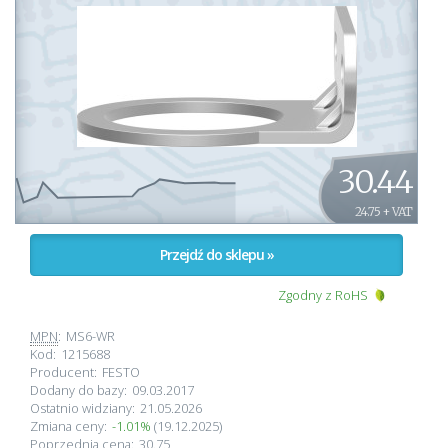
30.44
24.75 + VAT
Przejdź do sklepu »
Zgodny z RoHS
MPN
:
MS6-WR
Kod:
1215688
Producent:
FESTO
Dodany do bazy:
09.03.2017
Ostatnio widziany:
21.05.2026
Zmiana ceny:
-1.01%
(19.12.2025)
Poprzednia cena:
30.75