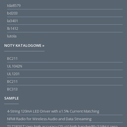
tda8579
bd203
la3401
lb1412
lutola
NOTY KATALOGOWE »
BC211
UL1042N
UL1201
BC211
BC313
SAMPLE
4-String 120mA LED Driver with ±1.5% Current Matching
NFMI Radio for Wireless Audio and Data Streaming
TSZ182IST Very high accuracy (25 µV) high bandwidth (3 MHz) zero drift 5 V operational amplifiers