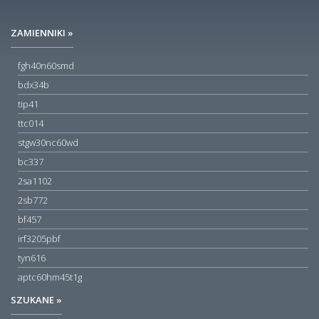
ZAMIENNIKI »
fgh40n60smd
bdx34b
tip41
ttc014
stgw30nc60wd
bc337
2sa1102
2sb772
bf457
irf3205pbf
tyn616
aptc60hm45t1g
SZUKANE »