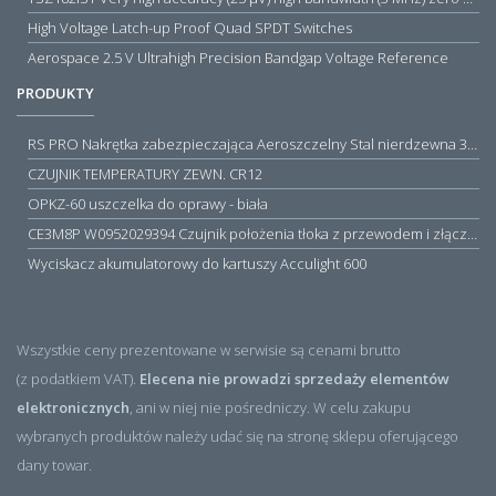
High Voltage Latch-up Proof Quad SPDT Switches
Aerospace 2.5 V Ultrahigh Precision Bandgap Voltage Reference
PRODUKTY
RS PRO Nakrętka zabezpieczająca Aeroszczelny Stal nierdzewna 316 Zwykłe
CZUJNIK TEMPERATURY ZEWN. CR12
OPKZ-60 uszczelka do oprawy - biała
CE3M8P W0952029394 Czujnik położenia tłoka z przewodem i złączem M8, PNP NO, 10...30VDC, 100mA, METALWORK, METAL WORK jak MZT1-0
Wyciskacz akumulatorowy do kartuszy Acculight 600
Wszystkie ceny prezentowane w serwisie są cenami brutto
(z podatkiem VAT).
Elecena nie prowadzi sprzedaży elementów
elektronicznych
, ani w niej nie pośredniczy. W celu zakupu
wybranych produktów należy udać się na stronę sklepu oferującego
dany towar.