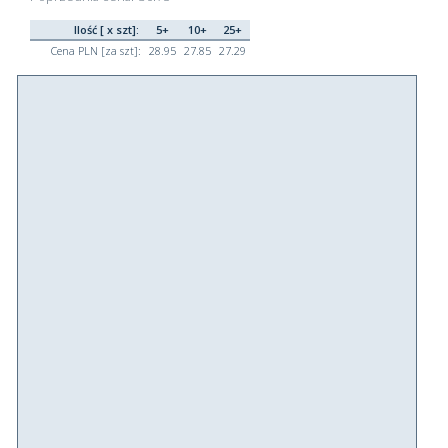
Ilość [ x szt]:
5+
10+
25+
Cena PLN [za szt]:
28.95
27.85
27.29