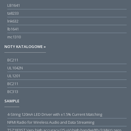
LB1641
ta8233
lnk632
lb1641
mc1310
NOTY KATALOGOWE »
BC211
UL1042N
UL1201
BC211
BC313
SAMPLE
4-String 120mA LED Driver with ±1.5% Current Matching
NFMI Radio for Wireless Audio and Data Streaming
TSZ182IST Very high accuracy (25 µV) high bandwidth (3 MHz) zero drift 5 V operational amplifiers