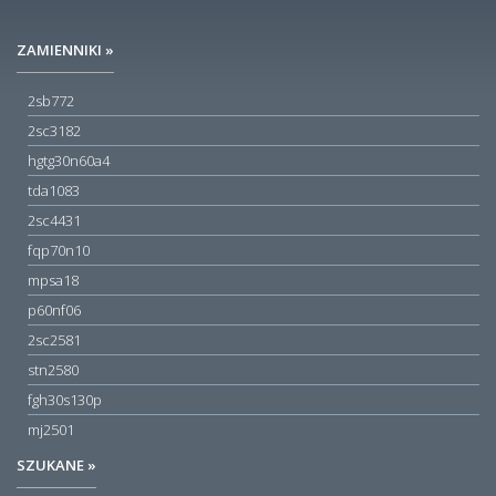
ZAMIENNIKI »
2sb772
2sc3182
hgtg30n60a4
tda1083
2sc4431
fqp70n10
mpsa18
p60nf06
2sc2581
stn2580
fgh30s130p
mj2501
SZUKANE »