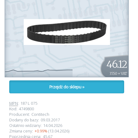
46.12
37.50 + VAT
Przejdź do sklepu »
MPN
:
187 L 075
Kod:
4749800
Producent:
Contitech
Dodany do bazy:
09.03.2017
Ostatnio widziany:
14.04.2026
Zmiana ceny:
+0.99%
(13.04.2026)
Poprzednia cena:
45.67