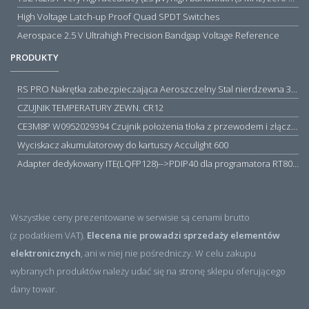
High Voltage Latch-up Proof Quad SPDT Switches
Aerospace 2.5 V Ultrahigh Precision Bandgap Voltage Reference
PRODUKTY
RS PRO Nakrętka zabezpieczająca Aeroszczelny Stal nierdzewna 316 Zwykłe
CZUJNIK TEMPERATURY ZEWN. CR12
CE3M8P W0952029394 Czujnik położenia tłoka z przewodem i złączem M8, PNP NO, 10...30VDC, 100mA, METALWORK, METAL WORK jak MZT1-0
Wyciskacz akumulatorowy do kartuszy Acculight 600
Adapter dedykowany ITE(LQFP128)-->PDIP40 dla programatora RT809H/RT809F (simple)
Wszystkie ceny prezentowane w serwisie są cenami brutto
(z podatkiem VAT).
Elecena nie prowadzi sprzedaży elementów
elektronicznych
, ani w niej nie pośredniczy. W celu zakupu
wybranych produktów należy udać się na stronę sklepu oferującego
dany towar.