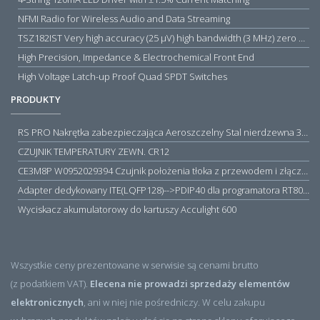
NFMI Radio for Wireless Audio and Data Streaming
TSZ182IST Very high accuracy (25 µV) high bandwidth (3 MHz) zero drift 5 V operational amplifiers
High Precision, Impedance & Electrochemical Front End
High Voltage Latch-up Proof Quad SPDT Switches
PRODUKTY
RS PRO Nakrętka zabezpieczająca Aeroszczelny Stal nierdzewna 316 Zwykłe
CZUJNIK TEMPERATURY ZEWN. CR12
CE3M8P W0952029394 Czujnik położenia tłoka z przewodem i złączem M8, PNP NO, 10...30VDC, 100mA, METALWORK, METAL WORK jak MZT1-0
Adapter dedykowany ITE(LQFP128)-->PDIP40 dla programatora RT809H/RT809F (simple)
Wyciskacz akumulatorowy do kartuszy Acculight 600
Wszystkie ceny prezentowane w serwisie są cenami brutto
(z podatkiem VAT).
Elecena nie prowadzi sprzedaży elementów
elektronicznych
, ani w niej nie pośredniczy. W celu zakupu