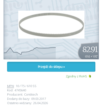
82.91
67.41 + VAT
Przejdź do sklepu »
Zgodny z RoHS
MPN
:
10 / T5 / 610 SS
Kod:
4745640
Producent:
Contitech
Dodany do bazy:
09.03.2017
Ostatnio widziany:
26.04.2026