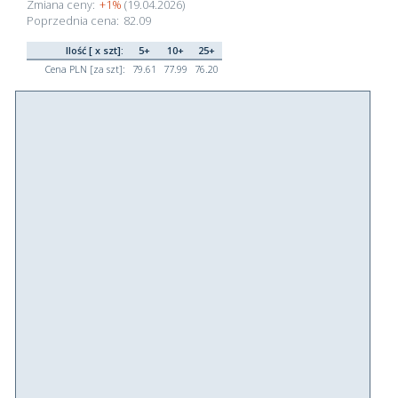
Zmiana ceny:
+1%
(19.04.2026)
Poprzednia cena:
82.09
Ilość [ x szt]:
5+
10+
25+
Cena PLN [za szt]:
79.61
77.99
76.20