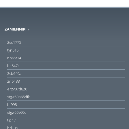
ZAMIENNIKI »
2sc1775
tyn616
rjh65t14
bc547c
2sb649a
2n6488
erzv07d820
stgw60h65dfb
bf998
stgw60v60df
tip47
bd135