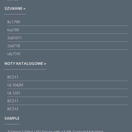
SZUKANE »
ltc1799
tca700
2sd1071
2sd718
uly7741
NOTY KATALOGOWE »
BC211
UL1042N
UL1201
BC211
BC313
SAMPLE
4-String 120mA LED Driver with ±1.5% Current Matching