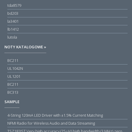
tda8579
bd203
la3401
lb1412
lutola
NOTY KATALOGOWE »
BC211
UL1042N
UL1201
BC211
BC313
SAMPLE
4-String 120mA LED Driver with ±1.5% Current Matching
NFMI Radio for Wireless Audio and Data Streaming
TSZ182IST Very high accuracy (25 µV) high bandwidth (3 MHz) zero drift 5 V operational amplifiers