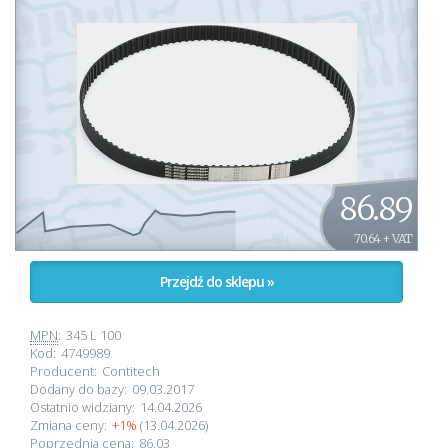
86.89
70.64 + VAT
Przejdź do sklepu »
MPN
:
345 L 100
Kod:
4749989
Producent:
Contitech
Dodany do bazy:
09.03.2017
Ostatnio widziany:
14.04.2026
Zmiana ceny:
+1%
(13.04.2026)
Poprzednia cena:
86.03