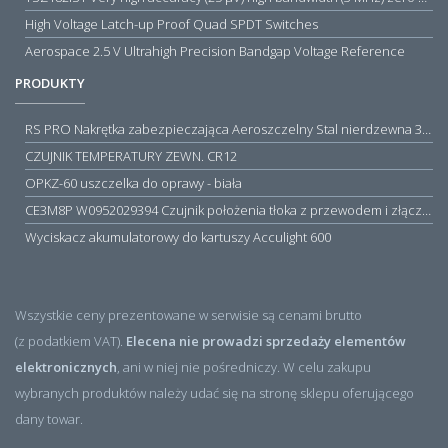
High Voltage Latch-up Proof Quad SPDT Switches
Aerospace 2.5 V Ultrahigh Precision Bandgap Voltage Reference
PRODUKTY
RS PRO Nakrętka zabezpieczająca Aeroszczelny Stal nierdzewna 316 Zwykłe
CZUJNIK TEMPERATURY ZEWN. CR12
OPKZ-60 uszczelka do oprawy - biała
CE3M8P W0952029394 Czujnik położenia tłoka z przewodem i złączem M8, PNP NO, 10...30VDC, 100mA, METALWORK, METAL WORK jak MZT1-0
Wyciskacz akumulatorowy do kartuszy Acculight 600
Wszystkie ceny prezentowane w serwisie są cenami brutto
(z podatkiem VAT).
Elecena nie prowadzi sprzedaży elementów
elektronicznych
, ani w niej nie pośredniczy. W celu zakupu
wybranych produktów należy udać się na stronę sklepu oferującego
dany towar.