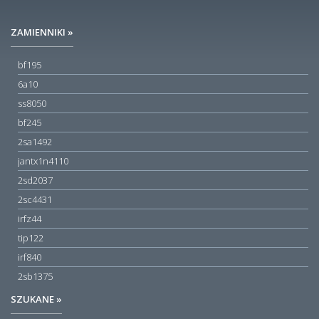
ZAMIENNIKI »
bf195
6a10
ss8050
bf245
2sa1492
jantx1n4110
2sd2037
2sc4431
irfz44
tip122
irf840
2sb1375
SZUKANE »