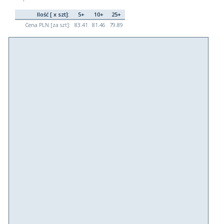
Ilość [ x szt]:
5+
10+
25+
Cena PLN [za szt]:
83.41
81.46
79.89