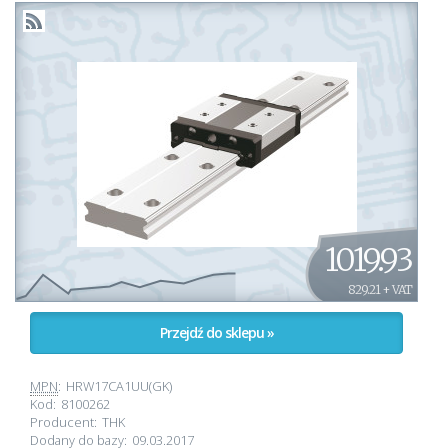
1019.93
829.21 + VAT
Przejdź do sklepu »
MPN
:
HRW17CA1UU(GK)
Kod:
8100262
Producent:
THK
Dodany do bazy:
09.03.2017