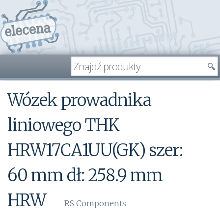
Wózek prowadnika
liniowego THK
HRW17CA1UU(GK) szer:
60 mm dł: 258.9 mm
HRW
RS Components