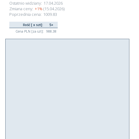
Ostatnio widziany:
17.04.2026
Zmiana ceny:
+1%
(15.04.2026)
Poprzednia cena:
1009.83
Ilość [ x szt]:
5+
Cena PLN [za szt]:
988.38