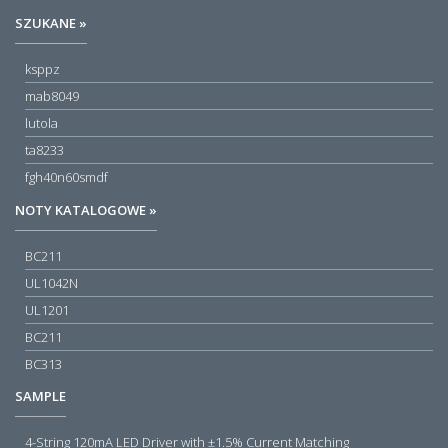
SZUKANE »
ksppz
mab8049
lutola
ta8233
fgh40n60smdf
NOTY KATALOGOWE »
BC211
UL1042N
UL1201
BC211
BC313
SAMPLE
4-String 120mA LED Driver with ±1.5% Current Matching