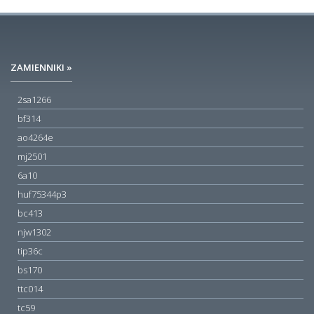
ZAMIENNIKI »
2sa1266
bf314
ao4264e
mj2501
6a10
huf75344p3
bc413
njw1302
tip36c
bs170
ttc014
tc59