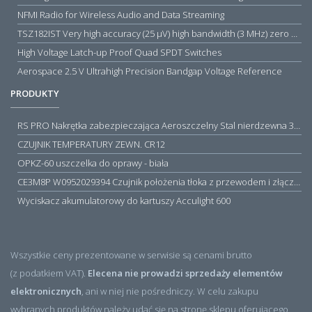
NFMI Radio for Wireless Audio and Data Streaming
TSZ182IST Very high accuracy (25 µV) high bandwidth (3 MHz) zero drift 5 V operational amplifiers
High Voltage Latch-up Proof Quad SPDT Switches
Aerospace 2.5 V Ultrahigh Precision Bandgap Voltage Reference
PRODUKTY
RS PRO Nakrętka zabezpieczająca Aeroszczelny Stal nierdzewna 316 Zwykłe
CZUJNIK TEMPERATURY ZEWN. CR12
OPKZ-60 uszczelka do oprawy - biała
CE3M8P W0952029394 Czujnik położenia tłoka z przewodem i złączem M8, PNP NO, 10...30VDC, 100mA, METALWORK, METAL WORK jak MZT1-0
Wyciskacz akumulatorowy do kartuszy Acculight 600
Wszystkie ceny prezentowane w serwisie są cenami brutto
(z podatkiem VAT).
Elecena nie prowadzi sprzedaży elementów
elektronicznych
, ani w niej nie pośredniczy. W celu zakupu
wybranych produktów należy udać się na stronę sklepu oferującego