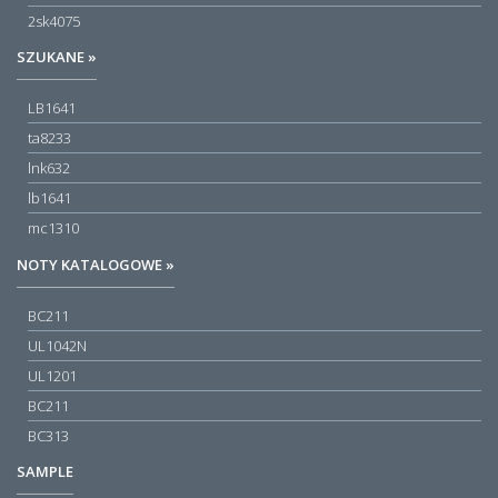
2sk4075
SZUKANE »
LB1641
ta8233
lnk632
lb1641
mc1310
NOTY KATALOGOWE »
BC211
UL1042N
UL1201
BC211
BC313
SAMPLE