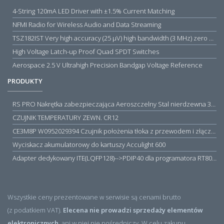
4-String 120mA LED Driver with ±1.5% Current Matching
NFMI Radio for Wireless Audio and Data Streaming
TSZ182IST Very high accuracy (25 µV) high bandwidth (3 MHz) zero drift 5 V operational amplifiers
High Voltage Latch-up Proof Quad SPDT Switches
Aerospace 2.5 V Ultrahigh Precision Bandgap Voltage Reference
PRODUKTY
RS PRO Nakrętka zabezpieczająca Aeroszczelny Stal nierdzewna 316 Zwykłe
CZUJNIK TEMPERATURY ZEWN. CR12
CE3M8P W0952029394 Czujnik położenia tłoka z przewodem i złączem M8, PNP NO, 10...30VDC, 100mA, METALWORK, METAL WORK jak MZT1-0
Wyciskacz akumulatorowy do kartuszy Acculight 600
Adapter dedykowany ITE(LQFP128)-->PDIP40 dla programatora RT809H/RT809F (simple)
Wszystkie ceny prezentowane w serwisie są cenami brutto
(z podatkiem VAT).
Elecena nie prowadzi sprzedaży elementów
elektronicznych
, ani w niej nie pośredniczy. W celu zakupu