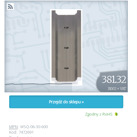
381.32
310.02 + VAT
Przejdź do sklepu »
Zgodny z RoHS
MPN
:
WSQ-06-30-600
Kod:
7472691