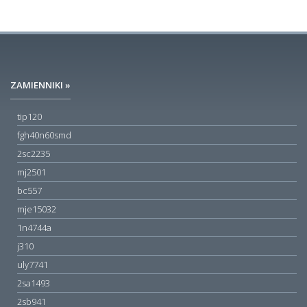
ZAMIENNIKI »
tip120
fgh40n60smd
2sc2235
mj2501
bc557
mje15032
1n4744a
j310
uly7741
2sa1493
2sb941