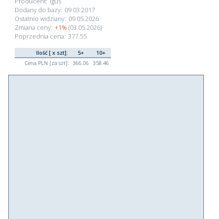
Producent:
igus
Dodany do bazy:
09.03.2017
Ostatnio widziany:
09.05.2026
Zmiana ceny:
+1%
(03.05.2026)
Poprzednia cena:
377.55
Ilość [ x szt]:
5+
10+
Cena PLN [za szt]:
366.06
358.46