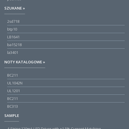
SZUKANE »
2sd718
btp10
LB1641
ba15218
la3401
NOTY KATALOGOWE »
BC211
UL1042N
UL1201
BC211
BC313
SAMPLE
4-String 120mA LED Driver with ±1.5% Current Matching