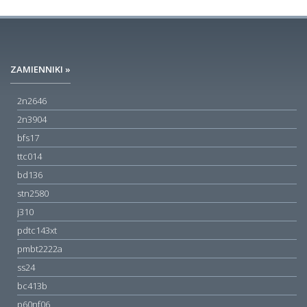
ZAMIENNIKI »
2n2646
2n3904
bfs17
ttc014
bd136
stn2580
j310
pdtc143xt
pmbt2222a
ss24
bc413b
p60nf06