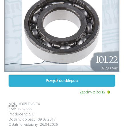
101.22
82.29 + VAT
Przejdź do sklepu »
Zgodny z RoHS
MPN
:
6305 TN9/C4
Kod:
1262555
Producent:
SKF
Dodany do bazy:
09.03.2017
Ostatnio widziany:
26.04.2026