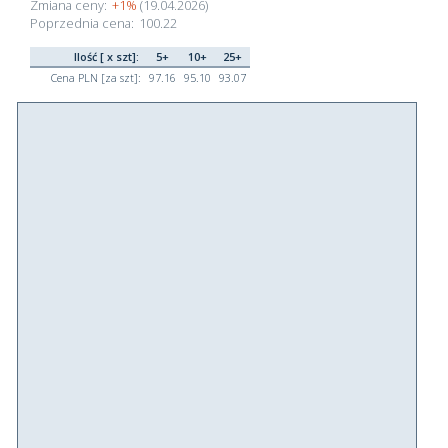
Zmiana ceny:
+1%
(19.04.2026)
Poprzednia cena:
100.22
Ilość [ x szt]:
5+
10+
25+
Cena PLN [za szt]:
97.16
95.10
93.07