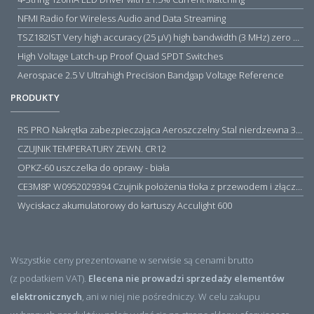
NFMI Radio for Wireless Audio and Data Streaming
TSZ182IST Very high accuracy (25 µV) high bandwidth (3 MHz) zero drift 5 V operational amplifiers
High Voltage Latch-up Proof Quad SPDT Switches
Aerospace 2.5 V Ultrahigh Precision Bandgap Voltage Reference
PRODUKTY
RS PRO Nakrętka zabezpieczająca Aeroszczelny Stal nierdzewna 316 Zwykłe
CZUJNIK TEMPERATURY ZEWN. CR12
OPKZ-60 uszczelka do oprawy - biała
CE3M8P W0952029394 Czujnik położenia tłoka z przewodem i złączem M8, PNP NO, 10...30VDC, 100mA, METALWORK, METAL WORK jak MZT1-0
Wyciskacz akumulatorowy do kartuszy Acculight 600
Wszystkie ceny prezentowane w serwisie są cenami brutto
(z podatkiem VAT).
Elecena nie prowadzi sprzedaży elementów
elektronicznych
, ani w niej nie pośredniczy. W celu zakupu