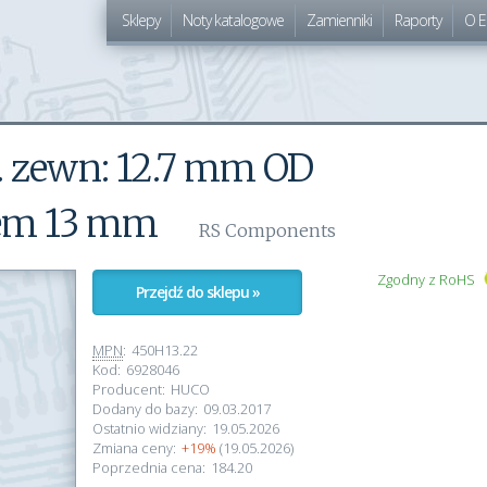
Sklepy
Noty katalogowe
Zamienniki
Raporty
O E
. zewn: 12.7 mm OD
em 13 mm
RS Components
Zgodny z RoHS
Przejdź do sklepu »
MPN
:
450H13.22
Kod:
6928046
Producent:
HUCO
Dodany do bazy:
09.03.2017
Ostatnio widziany:
19.05.2026
Zmiana ceny:
+19%
(19.05.2026)
Poprzednia cena:
184.20