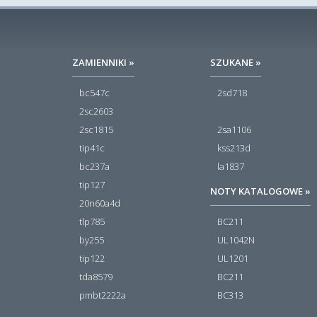
ZAMIENNIKI »
SZUKANE »
bc547c
2sd718
2sc2603
2sc1815
2sa1106
tip41c
kss213d
bc237a
la1837
tip127
NOTY KATALOGOWE »
20n60a4d
tlp785
BC211
by255
UL1042N
tip122
UL1201
tda8579
BC211
pmbt2222a
BC313