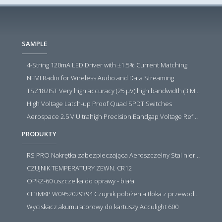
SAMPLE
4-String 120mA LED Driver with ±1.5% Current Matching
NFMI Radio for Wireless Audio and Data Streaming
TSZ182IST Very high accuracy (25 µV) high bandwidth (3 MHz) zero drift 5 V operational amplifiers
High Voltage Latch-up Proof Quad SPDT Switches
Aerospace 2.5 V Ultrahigh Precision Bandgap Voltage Reference
PRODUKTY
RS PRO Nakrętka zabezpieczająca Aeroszczelny Stal nierdzewna 316 Zwykłe
CZUJNIK TEMPERATURY ZEWN. CR12
OPKZ-60 uszczelka do oprawy - biała
CE3M8P W0952029394 Czujnik położenia tłoka z przewodem i złączem M8, PNP NO, 10...30VDC, 100mA, METALWORK, METAL WORK jak MZT1-0
Wyciskacz akumulatorowy do kartuszy Acculight 600