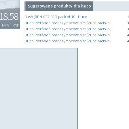
Sugerowane produkty dla
huco
18.58
Bush (RBN-027-020) pack of 10 - Huco
1
Huco Pierścień osadczymocowanie: Śruba zaciskowa Dwuczęściowe Stal 18 mm OD 9 mm
3
177.71 + VAT
Huco Pierścień osadczymocowanie: Śruba zaciskowa Dwuczęściowe Stal 24 mm OD 9 mm
3
Huco Pierścień osadczymocowanie: Śruba zaciskowa Dwuczęściowe Stal 28 mm OD 11 mm
4
Huco Pierścień osadczymocowanie: Śruba zaciskowa Dwuczęściowe Stal 30 mm OD 11 mm
4