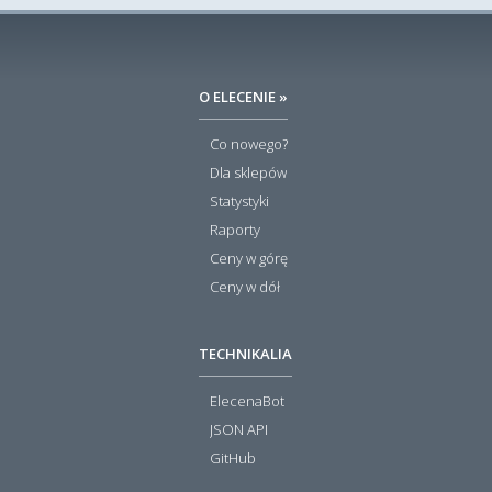
O ELECENIE »
Co nowego?
Dla sklepów
Statystyki
Raporty
Ceny w górę
Ceny w dół
TECHNIKALIA
ElecenaBot
JSON API
GitHub