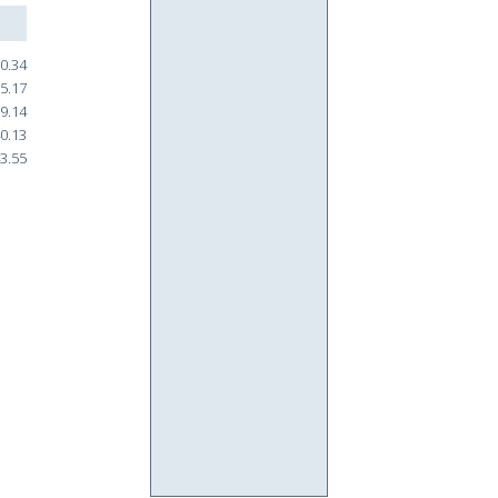
0.34
5.17
9.14
0.13
3.55