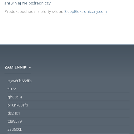
ani w niej nie pośredniczy.
Produkt pochodzi z oferty sklepu
SklepElektroniczny.com
ZAMIENNIKI »
stgw60h65dfb
tl072
rjh65t14
p10nk60zfp
ds2401
tda8579
2sd600k