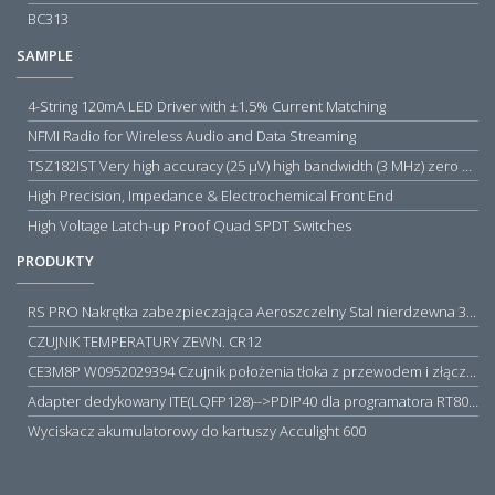
BC313
SAMPLE
4-String 120mA LED Driver with ±1.5% Current Matching
NFMI Radio for Wireless Audio and Data Streaming
TSZ182IST Very high accuracy (25 µV) high bandwidth (3 MHz) zero drift 5 V operational amplifiers
High Precision, Impedance & Electrochemical Front End
High Voltage Latch-up Proof Quad SPDT Switches
PRODUKTY
RS PRO Nakrętka zabezpieczająca Aeroszczelny Stal nierdzewna 316 Zwykłe
CZUJNIK TEMPERATURY ZEWN. CR12
CE3M8P W0952029394 Czujnik położenia tłoka z przewodem i złączem M8, PNP NO, 10...30VDC, 100mA, METALWORK, METAL WORK jak MZT1-0
Adapter dedykowany ITE(LQFP128)-->PDIP40 dla programatora RT809H/RT809F (simple)
Wyciskacz akumulatorowy do kartuszy Acculight 600