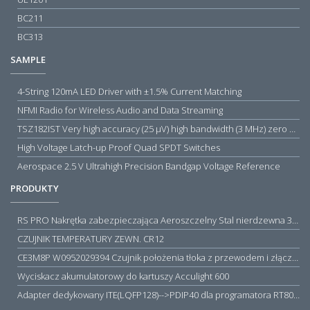
BC211
BC313
SAMPLE
4-String 120mA LED Driver with ±1.5% Current Matching
NFMI Radio for Wireless Audio and Data Streaming
TSZ182IST Very high accuracy (25 µV) high bandwidth (3 MHz) zero drift 5 V operational amplifiers
High Voltage Latch-up Proof Quad SPDT Switches
Aerospace 2.5 V Ultrahigh Precision Bandgap Voltage Reference
PRODUKTY
RS PRO Nakrętka zabezpieczająca Aeroszczelny Stal nierdzewna 316 Zwykłe
CZUJNIK TEMPERATURY ZEWN. CR12
CE3M8P W0952029394 Czujnik położenia tłoka z przewodem i złączem M8, PNP NO, 10...30VDC, 100mA, METALWORK, METAL WORK jak MZT1-0
Wyciskacz akumulatorowy do kartuszy Acculight 600
Adapter dedykowany ITE(LQFP128)-->PDIP40 dla programatora RT809H/RT809F (simple)