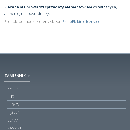
Elecena nie prowadzi sprzedaży elementów elektronicznych
,
ani w niej nie pośredniczy.
Produkt pochodzi z oferty sklepu
SklepElektroniczny.com
ZAMIENNIKI »
bc337
bd911
bc547c
mj2501
bc177
2sc4431