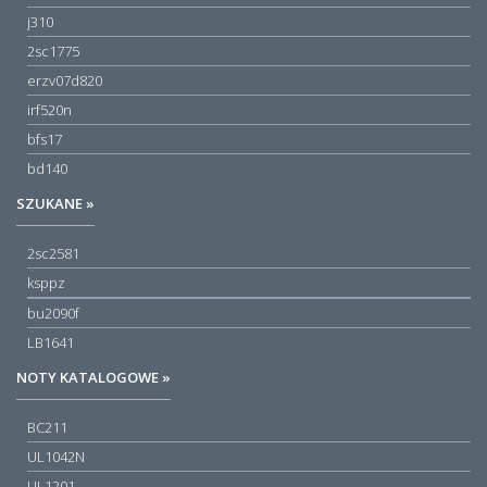
j310
2sc1775
erzv07d820
irf520n
bfs17
bd140
SZUKANE »
2sc2581
ksppz
bu2090f
LB1641
NOTY KATALOGOWE »
BC211
UL1042N
UL1201