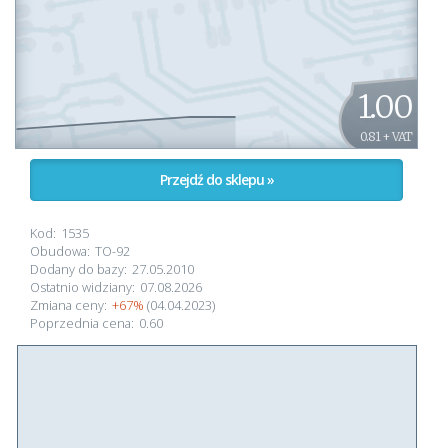
1.00
0.81 + VAT
Przejdź do sklepu »
Kod:
1535
Obudowa:
TO-92
Dodany do bazy:
27.05.2010
Ostatnio widziany:
07.08.2026
Zmiana ceny:
+67%
(04.04.2023)
Poprzednia cena:
0.60